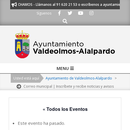
Skip
TE ESCUCHAMOS - Llámanos al 91 620 21 53 o escríbenos a ayuntamiento@ala
to
Síguenos
content
Buscar
Primary
MENU
Navigation
Usted está aquí
Ayuntamiento de Valdeolmos-Alalpardo
>
Menu
Correo municipal | Inscríbete y recibe noticias y avisos
« Todos los Eventos
Este evento ha pasado.