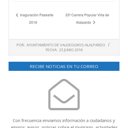
Inaguración Pasearte
33ª Carrera Popular Villa de
2016
Alalpardo
2016-
POR:
AYUNTAMIENTO DE VALDEOLMOS-ALALPARDO
06-
FECHA:
23 JUNIO 2016
23
RECIBE NOTICIAS EN TU CORREO
Con frecuencia enviamos información a ciudadanos y
amigos: avisos, noticias sobre el municipio, actividades