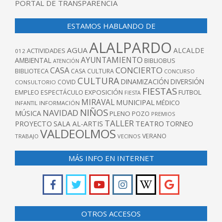
PORTAL DE TRANSPARENCIA
ESTAMOS HABLANDO DE
ALALPARDO
AGUA
ALCALDE
ACTIVIDADES
012
AYUNTAMIENTO
AMBIENTAL
BIBLIOBUS
ATENCIÓN
CONCIERTO
CASA
BIBLIOTECA
CASA CULTURA
CONCURSO
CULTURA
DINAMIZACIÓN
DIVERSIÓN
COVID
CONSULTORIO
FIESTAS
EXPOSICIÓN
FUTBOL
EMPLEO
ESPECTÁCULO
FIESTA
MIRAVAL
MUNICIPAL
MÉDICO
INFANTIL
INFORMACIÓN
NIÑOS
NAVIDAD
MÚSICA
PLENO
POZO
PREMIOS
TALLER
TEATRO
PROYECTO
SALA AL-ARTIS
TORNEO
VALDEOLMOS
VERANO
TRABAJO
VECINOS
MÁS INFO EN INTERNET
OTROS ACCESOS