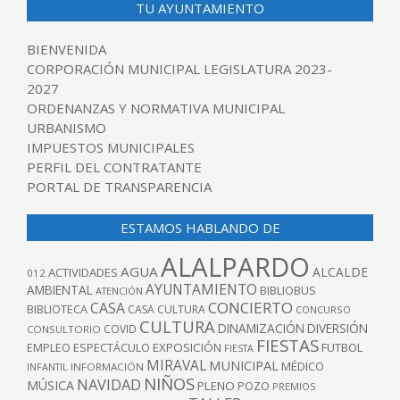
TU AYUNTAMIENTO
BIENVENIDA
CORPORACIÓN MUNICIPAL LEGISLATURA 2023-
2027
ORDENANZAS Y NORMATIVA MUNICIPAL
URBANISMO
IMPUESTOS MUNICIPALES
PERFIL DEL CONTRATANTE
PORTAL DE TRANSPARENCIA
ESTAMOS HABLANDO DE
ALALPARDO
AGUA
ALCALDE
ACTIVIDADES
012
AYUNTAMIENTO
AMBIENTAL
BIBLIOBUS
ATENCIÓN
CONCIERTO
CASA
BIBLIOTECA
CASA CULTURA
CONCURSO
CULTURA
DINAMIZACIÓN
DIVERSIÓN
COVID
CONSULTORIO
FIESTAS
EXPOSICIÓN
FUTBOL
EMPLEO
ESPECTÁCULO
FIESTA
MIRAVAL
MUNICIPAL
MÉDICO
INFANTIL
INFORMACIÓN
NIÑOS
NAVIDAD
MÚSICA
PLENO
POZO
PREMIOS