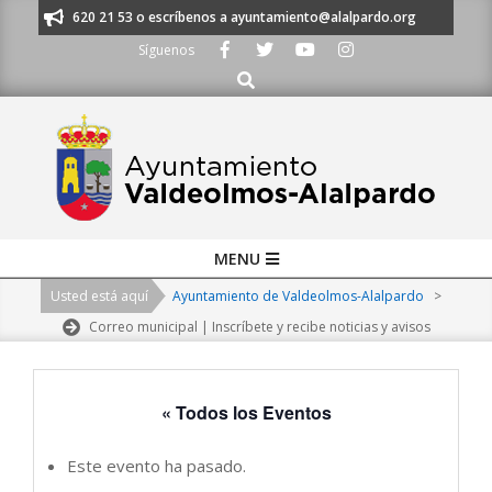
Skip
os al 91 620 21 53 o escríbenos a ayuntamiento@alalpardo.org
TE ESC
to
Síguenos
content
Buscar
Primary
MENU
Navigation
Usted está aquí
Ayuntamiento de Valdeolmos-Alalpardo
>
Menu
Correo municipal | Inscríbete y recibe noticias y avisos
« Todos los Eventos
Este evento ha pasado.