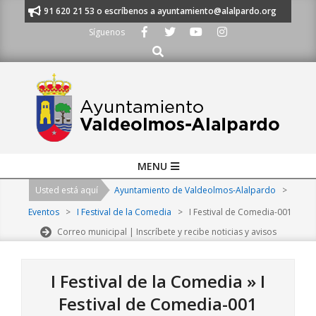
Skip
anos al 91 620 21 53 o escríbenos a ayuntamiento@alalpardo.org
TE E
to
Síguenos
content
Buscar
Primary
MENU
Navigation
Usted está aquí
Ayuntamiento de Valdeolmos-Alalpardo
>
Menu
Eventos
>
I Festival de la Comedia
>
I Festival de Comedia-001
Correo municipal | Inscríbete y recibe noticias y avisos
I Festival de la Comedia »
I
Festival de Comedia-001