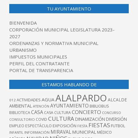
TU AYUNTAMIENTO
BIENVENIDA
CORPORACIÓN MUNICIPAL LEGISLATURA 2023-
2027
ORDENANZAS Y NORMATIVA MUNICIPAL
URBANISMO
IMPUESTOS MUNICIPALES
PERFIL DEL CONTRATANTE
PORTAL DE TRANSPARENCIA
ESTAMOS HABLANDO DE
ALALPARDO
AGUA
ALCALDE
ACTIVIDADES
012
AYUNTAMIENTO
AMBIENTAL
BIBLIOBUS
ATENCIÓN
CONCIERTO
CASA
BIBLIOTECA
CASA CULTURA
CONCURSO
CULTURA
DINAMIZACIÓN
DIVERSIÓN
COVID
CONSULTORIO
FIESTAS
EXPOSICIÓN
FUTBOL
EMPLEO
ESPECTÁCULO
FIESTA
MIRAVAL
MUNICIPAL
MÉDICO
INFANTIL
INFORMACIÓN