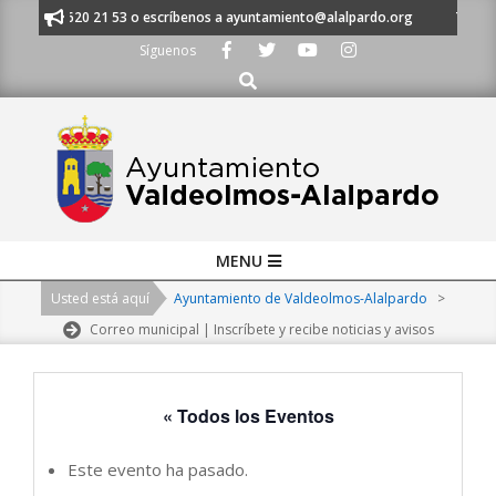
Skip
 al 91 620 21 53 o escríbenos a ayuntamiento@alalpardo.org
TE ESCUC
to
Síguenos
content
Buscar
Primary
MENU
Navigation
Usted está aquí
Ayuntamiento de Valdeolmos-Alalpardo
>
Menu
Correo municipal | Inscríbete y recibe noticias y avisos
« Todos los Eventos
Este evento ha pasado.