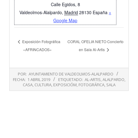
Calle Egidos, 8
Valdeolmos-Alalpardo
,
Madrid
28130
España
+
Google Map
Exposición Fotográfica
CORAL OFELIA NIETO Concierto
«AFRINCADOS»
en Sala Al-Artis
2019-
POR:
AYUNTAMIENTO DE VALDEOLMOS-ALALPARDO
04-
FECHA:
1 ABRIL 2019
ETIQUETADO:
AL-ARTIS
,
ALALPARDO
,
01
CASA
,
CULTURA
,
EXPOSICIÓM
,
FOTOGRÁFICA
,
SALA