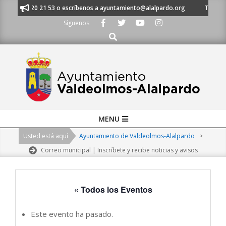
Skip
al 91 620 21 53 o escríbenos a ayuntamiento@alalpardo.org
TE ESCUCH
to
Síguenos
content
Buscar
Primary
MENU
Navigation
Usted está aquí
Ayuntamiento de Valdeolmos-Alalpardo
>
Menu
Correo municipal | Inscríbete y recibe noticias y avisos
« Todos los Eventos
Este evento ha pasado.