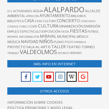
ALALPARDO
AGUA
ALCALDE
ACTIVIDADES
012
AYUNTAMIENTO
AMBIENTAL
BIBLIOBUS
ATENCIÓN
CONCIERTO
CASA
BIBLIOTECA
CASA CULTURA
CONCURSO
CULTURA
DINAMIZACIÓN
DIVERSIÓN
COVID
CONSULTORIO
FIESTAS
EXPOSICIÓN
FUTBOL
EMPLEO
ESPECTÁCULO
FIESTA
MIRAVAL
MUNICIPAL
MÉDICO
INFANTIL
INFORMACIÓN
NIÑOS
NAVIDAD
MÚSICA
PLENO
POZO
PREMIOS
TALLER
TEATRO
PROYECTO
SALA AL-ARTIS
TORNEO
VALDEOLMOS
VERANO
TRABAJO
VECINOS
MÁS INFO EN INTERNET
OTROS ACCESOS
INFORMACIÓN SOBRE COOKIES
POLÍTICA PRIVACIDAD Y AVISO LEGAL