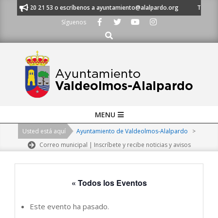
Skip
al 91 620 21 53 o escríbenos a ayuntamiento@alalpardo.org
TE ESCUCH
to
Síguenos
content
Buscar
Primary
MENU
Navigation
Usted está aquí
Ayuntamiento de Valdeolmos-Alalpardo
>
Menu
Correo municipal | Inscríbete y recibe noticias y avisos
« Todos los Eventos
Este evento ha pasado.