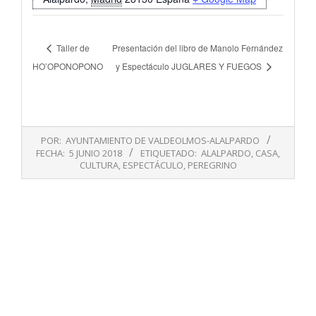
Taller de
Presentación del libro de Manolo Fernández
HO’OPONOPONO
y Espectáculo JUGLARES Y FUEGOS
2018-
POR:
AYUNTAMIENTO DE VALDEOLMOS-ALALPARDO
06-
FECHA:
5 JUNIO 2018
ETIQUETADO:
ALALPARDO
,
CASA
,
05
CULTURA
,
ESPECTÁCULO
,
PEREGRINO