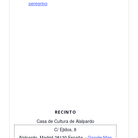
peregrino
RECINTO
Casa de Cultura de Alalpardo
C/ Ejidos, 8
Alalpardo
,
Madrid
28130
España
+ Google Map