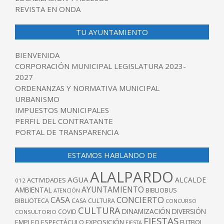
REVISTA EN ONDA
TU AYUNTAMIENTO
BIENVENIDA
CORPORACIÓN MUNICIPAL LEGISLATURA 2023-
2027
ORDENANZAS Y NORMATIVA MUNICIPAL
URBANISMO
IMPUESTOS MUNICIPALES
PERFIL DEL CONTRATANTE
PORTAL DE TRANSPARENCIA
ESTAMOS HABLANDO DE
ALALPARDO
AGUA
ALCALDE
ACTIVIDADES
012
AYUNTAMIENTO
AMBIENTAL
BIBLIOBUS
ATENCIÓN
CONCIERTO
CASA
BIBLIOTECA
CASA CULTURA
CONCURSO
CULTURA
DINAMIZACIÓN
DIVERSIÓN
COVID
CONSULTORIO
FIESTAS
EXPOSICIÓN
FUTBOL
EMPLEO
ESPECTÁCULO
FIESTA