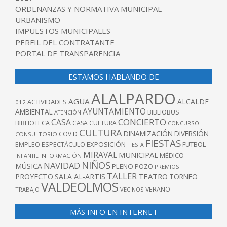
ORDENANZAS Y NORMATIVA MUNICIPAL
URBANISMO
IMPUESTOS MUNICIPALES
PERFIL DEL CONTRATANTE
PORTAL DE TRANSPARENCIA
ESTAMOS HABLANDO DE
ALALPARDO
AGUA
ALCALDE
ACTIVIDADES
012
AYUNTAMIENTO
AMBIENTAL
BIBLIOBUS
ATENCIÓN
CONCIERTO
CASA
BIBLIOTECA
CASA CULTURA
CONCURSO
CULTURA
DINAMIZACIÓN
DIVERSIÓN
COVID
CONSULTORIO
FIESTAS
EXPOSICIÓN
FUTBOL
EMPLEO
ESPECTÁCULO
FIESTA
MIRAVAL
MUNICIPAL
MÉDICO
INFANTIL
INFORMACIÓN
NIÑOS
NAVIDAD
MÚSICA
PLENO
POZO
PREMIOS
TALLER
TEATRO
PROYECTO
SALA AL-ARTIS
TORNEO
VALDEOLMOS
VERANO
TRABAJO
VECINOS
MÁS INFO EN INTERNET