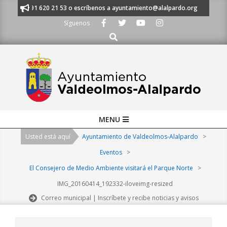
Skip
anos al 91 620 21 53 o escríbenos a ayuntamiento@alalpardo.org
TE ES
to
Síguenos
content
Buscar
Primary
MENU
Navigation
Usted está aquí
Ayuntamiento de Valdeolmos-Alalpardo
>
Menu
Eventos
>
El Consejero de Medio Ambiente visitará el Parque Norte
>
IMG_20160414_192332-iloveimg-resized
Correo municipal | Inscríbete y recibe noticias y avisos