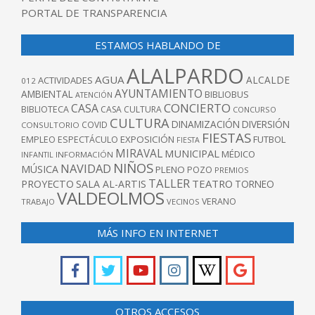
PORTAL DE TRANSPARENCIA
ESTAMOS HABLANDO DE
ALALPARDO
AGUA
ALCALDE
ACTIVIDADES
012
AYUNTAMIENTO
AMBIENTAL
BIBLIOBUS
ATENCIÓN
CONCIERTO
CASA
BIBLIOTECA
CASA CULTURA
CONCURSO
CULTURA
DINAMIZACIÓN
DIVERSIÓN
COVID
CONSULTORIO
FIESTAS
EXPOSICIÓN
FUTBOL
EMPLEO
ESPECTÁCULO
FIESTA
MIRAVAL
MUNICIPAL
MÉDICO
INFANTIL
INFORMACIÓN
NIÑOS
NAVIDAD
MÚSICA
PLENO
POZO
PREMIOS
TALLER
TEATRO
PROYECTO
SALA AL-ARTIS
TORNEO
VALDEOLMOS
VERANO
TRABAJO
VECINOS
MÁS INFO EN INTERNET
OTROS ACCESOS