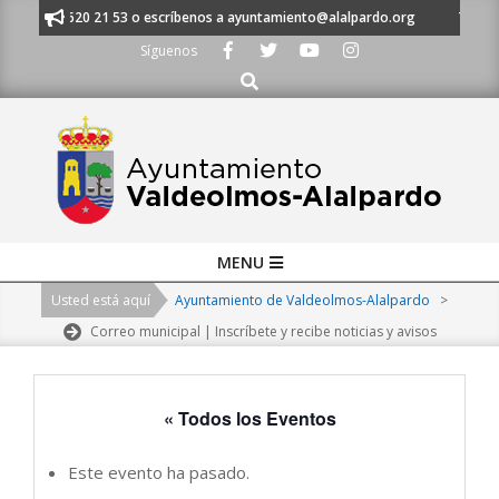
Skip
 al 91 620 21 53 o escríbenos a ayuntamiento@alalpardo.org
TE ESCUC
to
Síguenos
content
Buscar
Primary
MENU
Navigation
Usted está aquí
Ayuntamiento de Valdeolmos-Alalpardo
>
Menu
Correo municipal | Inscríbete y recibe noticias y avisos
« Todos los Eventos
Este evento ha pasado.