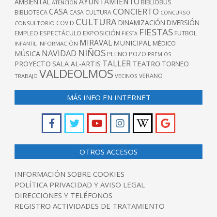
AYUNTAMIENTO
AMBIENTAL
BIBLIOBUS
ATENCIÓN
CONCIERTO
CASA
BIBLIOTECA
CASA CULTURA
CONCURSO
CULTURA
DINAMIZACIÓN
DIVERSIÓN
COVID
CONSULTORIO
FIESTAS
EXPOSICIÓN
FUTBOL
EMPLEO
ESPECTÁCULO
FIESTA
MIRAVAL
MUNICIPAL
MÉDICO
INFANTIL
INFORMACIÓN
NIÑOS
NAVIDAD
MÚSICA
PLENO
POZO
PREMIOS
TALLER
TEATRO
PROYECTO
SALA AL-ARTIS
TORNEO
VALDEOLMOS
VERANO
TRABAJO
VECINOS
MÁS INFO EN INTERNET
OTROS ACCESOS
INFORMACIÓN SOBRE COOKIES
POLÍTICA PRIVACIDAD Y AVISO LEGAL
DIRECCIONES Y TELÉFONOS
REGISTRO ACTIVIDADES DE TRATAMIENTO