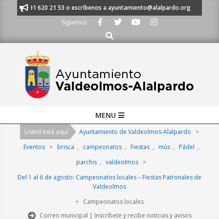
Skip
manos al 91 620 21 53 o escríbenos a ayuntamiento@alalpardo.org
TE 
to
Síguenos
content
Buscar
Primary
MENU
Navigation
Usted está aquí
Ayuntamiento de Valdeolmos-Alalpardo
>
Menu
Eventos
>
brisca
,
campeonatos
,
Fiestas
,
mús
,
Pádel
,
parchis
,
valdeolmos
>
Del 1 al 6 de agosto: Campeonatos locales – Fiestas Patronales de
Valdeolmos
>
Campeonatos locales
Correo municipal | Inscríbete y recibe noticias y avisos