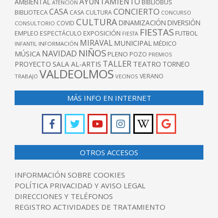
AYUNTAMIENTO
AMBIENTAL
BIBLIOBUS
ATENCIÓN
CONCIERTO
CASA
BIBLIOTECA
CASA CULTURA
CONCURSO
CULTURA
DINAMIZACIÓN
DIVERSIÓN
COVID
CONSULTORIO
FIESTAS
EXPOSICIÓN
FUTBOL
EMPLEO
ESPECTÁCULO
FIESTA
MIRAVAL
MUNICIPAL
MÉDICO
INFANTIL
INFORMACIÓN
NIÑOS
NAVIDAD
MÚSICA
PLENO
POZO
PREMIOS
TALLER
TEATRO
PROYECTO
SALA AL-ARTIS
TORNEO
VALDEOLMOS
VERANO
TRABAJO
VECINOS
MÁS INFO EN INTERNET
OTROS ACCESOS
INFORMACIÓN SOBRE COOKIES
POLÍTICA PRIVACIDAD Y AVISO LEGAL
DIRECCIONES Y TELÉFONOS
REGISTRO ACTIVIDADES DE TRATAMIENTO