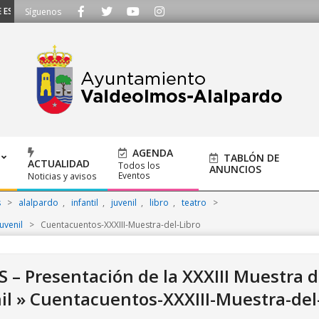
SCUCHAMOS - Llámanos al 91 620 21 53 o escríbenos a ayuntamiento@alalpar
Síguenos
AGENDA
TABLÓN DE
ACTUALIDAD
Todos los
ANUNCIOS
Eventos
Noticias y avisos
s
>
alalpardo
,
infantil
,
juvenil
,
libro
,
teatro
>
uvenil
>
Cuentacuentos-XXXIII-Muestra-del-Libro
Presentación de la XXXIII Muestra del
il »
Cuentacuentos-XXXIII-Muestra-del