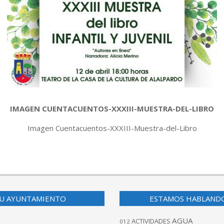
IMAGEN CUENTACUENTOS-XXXIII-MUESTRA-DEL-LIBRO
Imagen Cuentacuentos-XXXIII-Muestra-del-Libro
U AYUNTAMIENTO
ESTAMOS HABLAND
AGUA
ACTIVIDADES
012