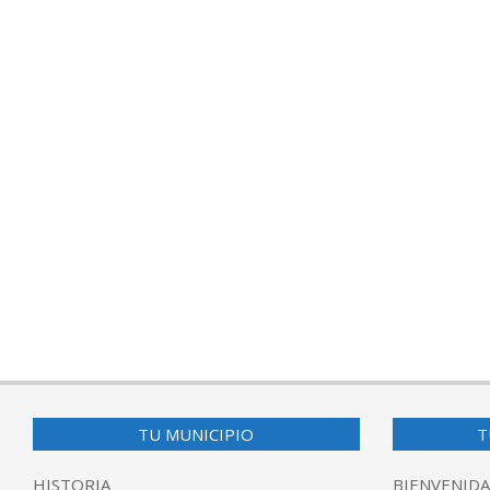
2018-
03-
21
TU MUNICIPIO
T
HISTORIA
BIENVENIDA