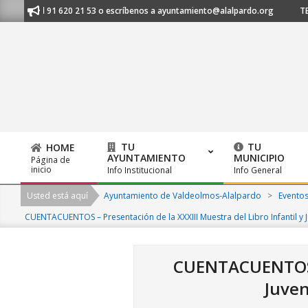
Skip
anos al 91 620 21 53 o escríbenos a ayuntamiento@alalpardo.org
TE E
to
content
TU
TU
HOME
AYUNTAMIENTO
MUNICIPIO
Página de
Primary
inicio
Info Institucional
Info General
Navigation
Usted está aquí
Ayuntamiento de Valdeolmos-Alalpardo
>
Evento
Menu
CUENTACUENTOS – Presentación de la XXXIII Muestra del Libro Infantil y J
CUENTACUENTOS – 
Juven