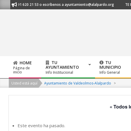
Skip
s al 91 620 21 53 o escríbenos a ayuntamiento@alalpardo.org
TE ESCU
to
content
TU
TU
HOME
AYUNTAMIENTO
MUNICIPIO
Página de
Primary
inicio
Info Institucional
Info General
Navigation
Usted está aquí
Ayuntamiento de Valdeolmos-Alalpardo
>
Menu
« Todos l
Este evento ha pasado.