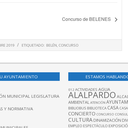
Concurso de BELENES
BRE 2019
ETIQUETADO:
BELÉN
,
CONCURSO
U AYUNTAMIENTO
ESTAMOS HABLAND
AGUA
ACTIVIDADES
012
ALALPARDO
ÓN MUNICIPAL LEGISLATURA
ALCA
AYUNTAM
AMBIENTAL
ATENCIÓN
CASA
BIBLIOBUS
S Y NORMATIVA
BIBLIOTECA
CASA
CONCIERTO
CONCURSO
CONSUL
CULTURA
DINAMIZACIÓN
DI
EXPOSICI
EMPLEO
ESPECTÁCULO
 MUNICIPALES