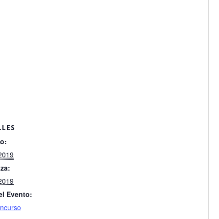
LLES
io:
2019
iza:
2019
el Evento:
ncurso