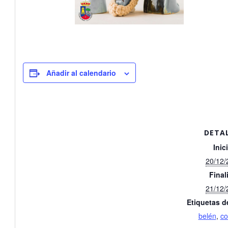
Añadir al calendario
DETA
Inic
20/12/
Final
21/12/
Etiquetas d
belén
,
co