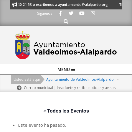
Skip
al 91 620 21 53 o escríbenos a ayuntamiento@alalpardo.org
TE ESCUCH
to
Síguenos
content
Buscar
Primary
MENU
Navigation
Usted está aquí
Ayuntamiento de Valdeolmos-Alalpardo
>
Menu
Correo municipal | Inscríbete y recibe noticias y avisos
« Todos los Eventos
Este evento ha pasado.