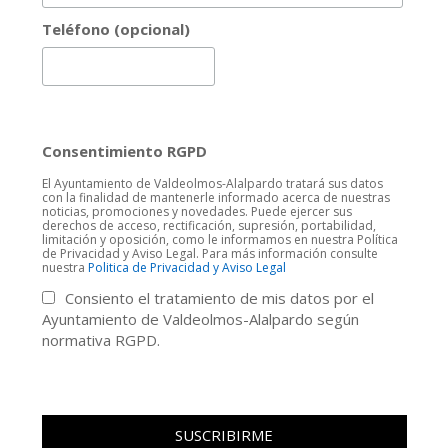
Teléfono (opcional)
Consentimiento RGPD
El Ayuntamiento de Valdeolmos-Alalpardo tratará sus datos
con la finalidad de mantenerle informado acerca de nuestras
noticias, promociones y novedades. Puede ejercer sus
derechos de acceso, rectificación, supresión, portabilidad,
limitación y oposición, como le informamos en nuestra Política
de Privacidad y Aviso Legal. Para más información consulte
nuestra
Politica de Privacidad y Aviso Legal
Consiento el tratamiento de mis datos por el
Ayuntamiento de Valdeolmos-Alalpardo según
normativa RGPD.