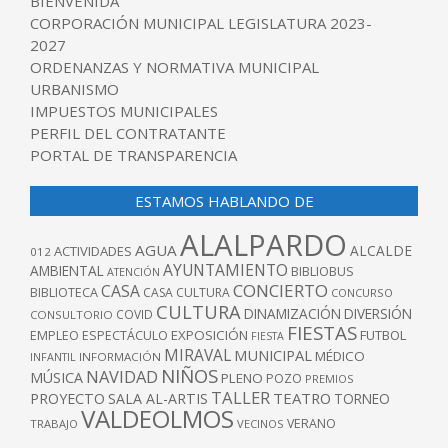
BIENVENIDA
CORPORACIÓN MUNICIPAL LEGISLATURA 2023-
2027
ORDENANZAS Y NORMATIVA MUNICIPAL
URBANISMO
IMPUESTOS MUNICIPALES
PERFIL DEL CONTRATANTE
PORTAL DE TRANSPARENCIA
ESTAMOS HABLANDO DE
ALALPARDO
AGUA
ALCALDE
ACTIVIDADES
012
AYUNTAMIENTO
AMBIENTAL
BIBLIOBUS
ATENCIÓN
CONCIERTO
CASA
BIBLIOTECA
CASA CULTURA
CONCURSO
CULTURA
DINAMIZACIÓN
DIVERSIÓN
COVID
CONSULTORIO
FIESTAS
EXPOSICIÓN
FUTBOL
EMPLEO
ESPECTÁCULO
FIESTA
MIRAVAL
MUNICIPAL
MÉDICO
INFANTIL
INFORMACIÓN
NIÑOS
NAVIDAD
MÚSICA
PLENO
POZO
PREMIOS
TALLER
TEATRO
PROYECTO
SALA AL-ARTIS
TORNEO
VALDEOLMOS
VERANO
TRABAJO
VECINOS