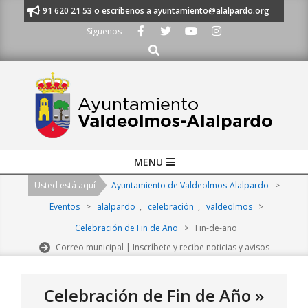
Skip
anos al 91 620 21 53 o escríbenos a ayuntamiento@alalpardo.org
TE E
to
Síguenos
content
Buscar
Primary
MENU
Navigation
Usted está aquí
Ayuntamiento de Valdeolmos-Alalpardo
>
Menu
Eventos
>
alalpardo
,
celebración
,
valdeolmos
>
Celebración de Fin de Año
>
Fin-de-año
Correo municipal | Inscríbete y recibe noticias y avisos
Celebración de Fin de Año »