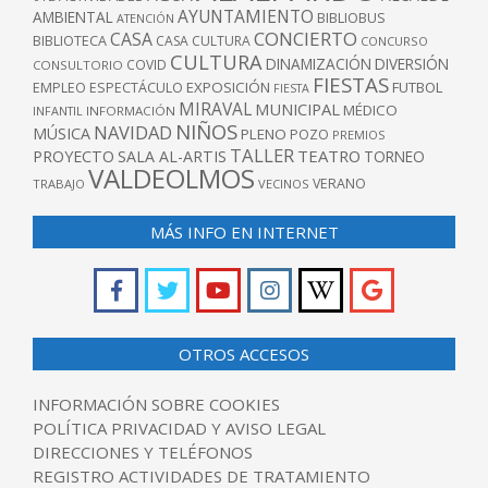
AYUNTAMIENTO
AMBIENTAL
BIBLIOBUS
ATENCIÓN
CONCIERTO
CASA
BIBLIOTECA
CASA CULTURA
CONCURSO
CULTURA
DINAMIZACIÓN
DIVERSIÓN
COVID
CONSULTORIO
FIESTAS
EXPOSICIÓN
FUTBOL
EMPLEO
ESPECTÁCULO
FIESTA
MIRAVAL
MUNICIPAL
MÉDICO
INFANTIL
INFORMACIÓN
NIÑOS
NAVIDAD
MÚSICA
PLENO
POZO
PREMIOS
TALLER
TEATRO
PROYECTO
SALA AL-ARTIS
TORNEO
VALDEOLMOS
VERANO
TRABAJO
VECINOS
MÁS INFO EN INTERNET
OTROS ACCESOS
INFORMACIÓN SOBRE COOKIES
POLÍTICA PRIVACIDAD Y AVISO LEGAL
DIRECCIONES Y TELÉFONOS
REGISTRO ACTIVIDADES DE TRATAMIENTO