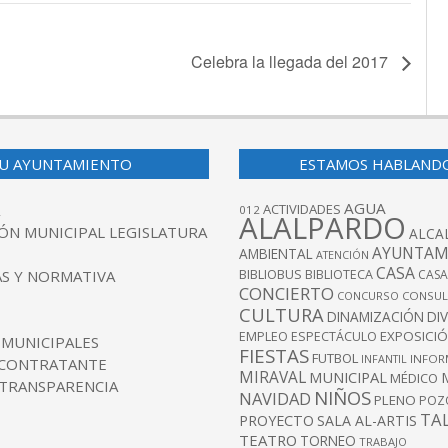
Celebra la llegada del 2017
ALALPARDO
FECHA:
29 DICIEMBRE 2016
U AYUNTAMIENTO
ESTAMOS HABLAND
AGUA
ACTIVIDADES
012
ALALPARDO
ÓN MUNICIPAL LEGISLATURA
ALCA
AYUNTAM
AMBIENTAL
ATENCIÓN
CASA
BIBLIOBUS
S Y NORMATIVA
BIBLIOTECA
CASA
CONCIERTO
CONCURSO
CONSUL
CULTURA
DINAMIZACIÓN
DI
EXPOSICI
EMPLEO
ESPECTÁCULO
 MUNICIPALES
FIESTAS
FUTBOL
INFANTIL
INFOR
 CONTRATANTE
MIRAVAL
MUNICIPAL
MÉDICO
 TRANSPARENCIA
NIÑOS
NAVIDAD
PLENO
POZ
TA
PROYECTO
SALA AL-ARTIS
TEATRO
TORNEO
TRABAJO