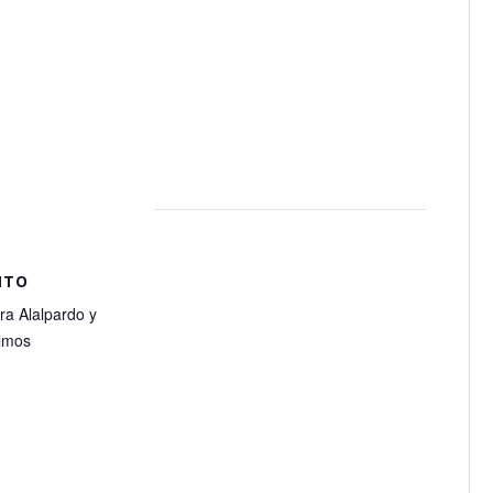
NTO
ra Alalpardo y
lmos