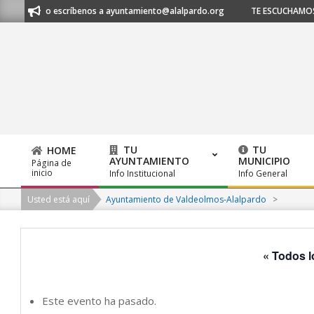
Skip
20 21 53 o escríbenos a ayuntamiento@alalpardo.org
TE ESCUCHAMOS - 
to
content
TU
TU
HOME
AYUNTAMIENTO
MUNICIPIO
Página de
Primary
inicio
Info Institucional
Info General
Navigation
Usted está aquí
Ayuntamiento de Valdeolmos-Alalpardo
>
Menu
« Todos l
Este evento ha pasado.