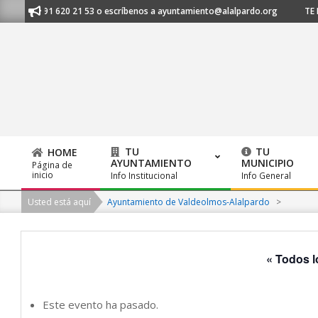
Skip
os al 91 620 21 53 o escríbenos a ayuntamiento@alalpardo.org
TE ESC
to
content
TU
TU
HOME
AYUNTAMIENTO
MUNICIPIO
Página de
Primary
inicio
Info Institucional
Info General
Navigation
Usted está aquí
Ayuntamiento de Valdeolmos-Alalpardo
>
Menu
« Todos l
Este evento ha pasado.