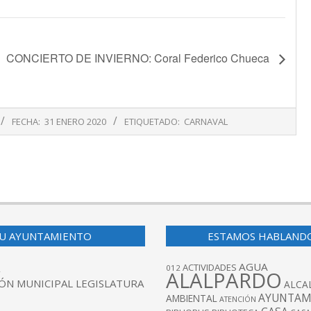
CONCIERTO DE INVIERNO: Coral Federico Chueca
FECHA:
31 ENERO 2020
ETIQUETADO:
CARNAVAL
U AYUNTAMIENTO
ESTAMOS HABLAND
AGUA
ACTIVIDADES
012
ALALPARDO
ÓN MUNICIPAL LEGISLATURA
ALCA
AYUNTAM
AMBIENTAL
ATENCIÓN