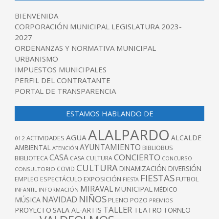
BIENVENIDA
CORPORACIÓN MUNICIPAL LEGISLATURA 2023-
2027
ORDENANZAS Y NORMATIVA MUNICIPAL
URBANISMO
IMPUESTOS MUNICIPALES
PERFIL DEL CONTRATANTE
PORTAL DE TRANSPARENCIA
ESTAMOS HABLANDO DE
ALALPARDO
AGUA
ALCALDE
ACTIVIDADES
012
AYUNTAMIENTO
AMBIENTAL
BIBLIOBUS
ATENCIÓN
CONCIERTO
CASA
BIBLIOTECA
CASA CULTURA
CONCURSO
CULTURA
DINAMIZACIÓN
DIVERSIÓN
COVID
CONSULTORIO
FIESTAS
EXPOSICIÓN
FUTBOL
EMPLEO
ESPECTÁCULO
FIESTA
MIRAVAL
MUNICIPAL
MÉDICO
INFANTIL
INFORMACIÓN
NIÑOS
NAVIDAD
MÚSICA
PLENO
POZO
PREMIOS
TALLER
TEATRO
PROYECTO
SALA AL-ARTIS
TORNEO