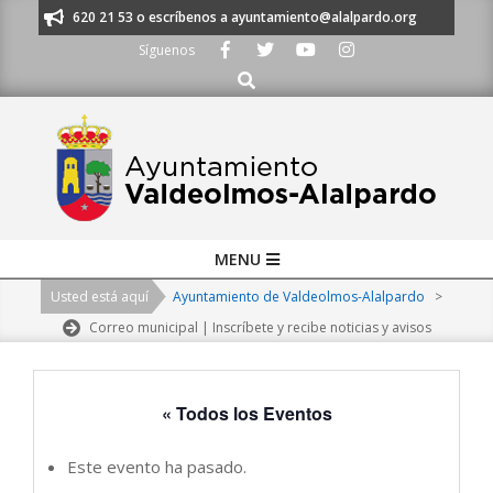
Skip
os al 91 620 21 53 o escríbenos a ayuntamiento@alalpardo.org
TE ESCU
to
Síguenos
content
Buscar
Primary
MENU
Navigation
Usted está aquí
Ayuntamiento de Valdeolmos-Alalpardo
>
Menu
Correo municipal | Inscríbete y recibe noticias y avisos
« Todos los Eventos
Este evento ha pasado.