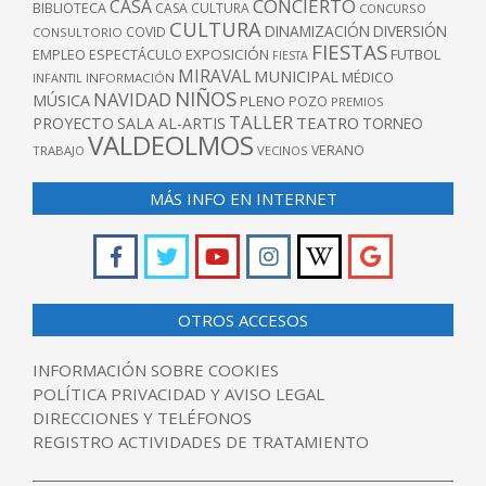
CONCIERTO
CASA
BIBLIOTECA
CASA CULTURA
CONCURSO
CULTURA
DINAMIZACIÓN
DIVERSIÓN
COVID
CONSULTORIO
FIESTAS
EXPOSICIÓN
FUTBOL
EMPLEO
ESPECTÁCULO
FIESTA
MIRAVAL
MUNICIPAL
MÉDICO
INFANTIL
INFORMACIÓN
NIÑOS
NAVIDAD
MÚSICA
PLENO
POZO
PREMIOS
TALLER
TEATRO
PROYECTO
SALA AL-ARTIS
TORNEO
VALDEOLMOS
VERANO
TRABAJO
VECINOS
MÁS INFO EN INTERNET
OTROS ACCESOS
INFORMACIÓN SOBRE COOKIES
POLÍTICA PRIVACIDAD Y AVISO LEGAL
DIRECCIONES Y TELÉFONOS
REGISTRO ACTIVIDADES DE TRATAMIENTO