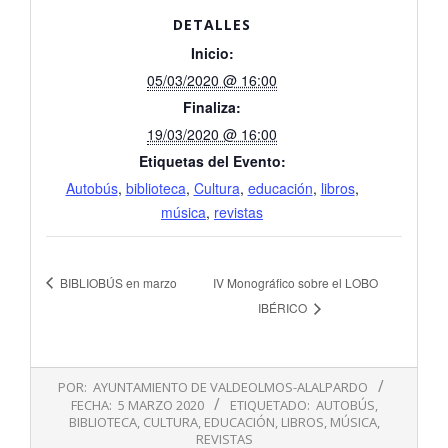
DETALLES
Inicio:
05/03/2020 @ 16:00
Finaliza:
19/03/2020 @ 16:00
Etiquetas del Evento:
Autobús
,
biblioteca
,
Cultura
,
educación
,
libros
,
música
,
revistas
BIBLIOBÚS en marzo
IV Monográfico sobre el LOBO
IBÉRICO
2020-
POR:
AYUNTAMIENTO DE VALDEOLMOS-ALALPARDO
03-
FECHA:
5 MARZO 2020
ETIQUETADO:
AUTOBÚS
,
05
BIBLIOTECA
,
CULTURA
,
EDUCACIÓN
,
LIBROS
,
MÚSICA
,
REVISTAS