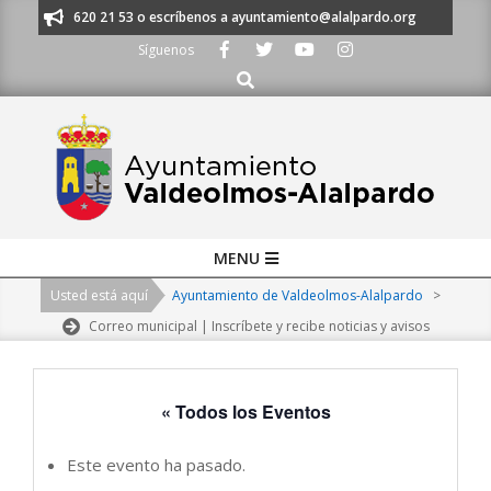
Skip
os al 91 620 21 53 o escríbenos a ayuntamiento@alalpardo.org
TE ESC
to
Síguenos
content
Buscar
Primary
MENU
Navigation
Usted está aquí
Ayuntamiento de Valdeolmos-Alalpardo
>
Menu
Correo municipal | Inscríbete y recibe noticias y avisos
« Todos los Eventos
Este evento ha pasado.