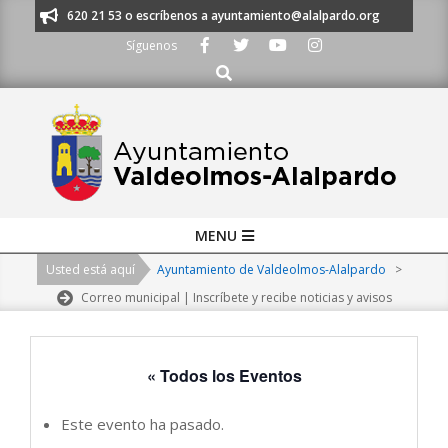
Skip
os al 91 620 21 53 o escríbenos a ayuntamiento@alalpardo.org
TE ESC
to
Síguenos
content
Buscar
Primary
MENU
Navigation
Usted está aquí
Ayuntamiento de Valdeolmos-Alalpardo
>
Menu
Correo municipal | Inscríbete y recibe noticias y avisos
« Todos los Eventos
Este evento ha pasado.