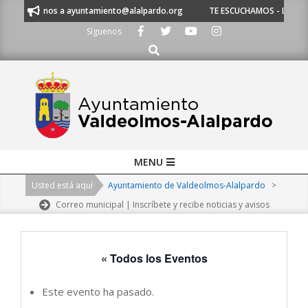
Skip
 o escríbenos a ayuntamiento@alalpardo.org
TE ESCUCHAMOS - Llámanos
to
Síguenos
content
Buscar
Primary
MENU
Navigation
Usted está aquí
Ayuntamiento de Valdeolmos-Alalpardo
>
Menu
Correo municipal | Inscríbete y recibe noticias y avisos
« Todos los Eventos
Este evento ha pasado.