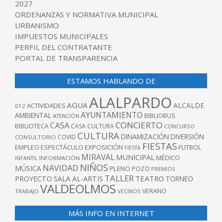
2027
ORDENANZAS Y NORMATIVA MUNICIPAL
URBANISMO
IMPUESTOS MUNICIPALES
PERFIL DEL CONTRATANTE
PORTAL DE TRANSPARENCIA
ESTAMOS HABLANDO DE
ALALPARDO
AGUA
ALCALDE
ACTIVIDADES
012
AYUNTAMIENTO
AMBIENTAL
BIBLIOBUS
ATENCIÓN
CONCIERTO
CASA
BIBLIOTECA
CASA CULTURA
CONCURSO
CULTURA
DINAMIZACIÓN
DIVERSIÓN
COVID
CONSULTORIO
FIESTAS
EXPOSICIÓN
FUTBOL
EMPLEO
ESPECTÁCULO
FIESTA
MIRAVAL
MUNICIPAL
MÉDICO
INFANTIL
INFORMACIÓN
NIÑOS
NAVIDAD
MÚSICA
PLENO
POZO
PREMIOS
TALLER
TEATRO
PROYECTO
SALA AL-ARTIS
TORNEO
VALDEOLMOS
VERANO
TRABAJO
VECINOS
MÁS INFO EN INTERNET