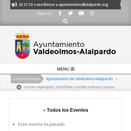
Skip
 al 91 620 21 53 o escríbenos a ayuntamiento@alalpardo.org
TE ESCUC
to
Síguenos
content
Buscar
Primary
MENU
Navigation
Usted está aquí
Ayuntamiento de Valdeolmos-Alalpardo
>
Menu
Correo municipal | Inscríbete y recibe noticias y avisos
« Todos los Eventos
Este evento ha pasado.