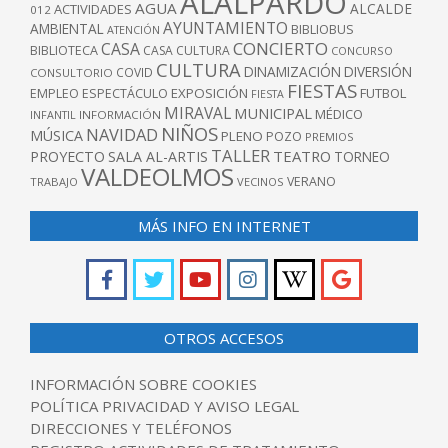
ALALPARDO
AGUA
ALCALDE
ACTIVIDADES
012
AYUNTAMIENTO
AMBIENTAL
BIBLIOBUS
ATENCIÓN
CONCIERTO
CASA
BIBLIOTECA
CASA CULTURA
CONCURSO
CULTURA
DINAMIZACIÓN
DIVERSIÓN
COVID
CONSULTORIO
FIESTAS
EXPOSICIÓN
FUTBOL
EMPLEO
ESPECTÁCULO
FIESTA
MIRAVAL
MUNICIPAL
MÉDICO
INFANTIL
INFORMACIÓN
NIÑOS
NAVIDAD
MÚSICA
PLENO
POZO
PREMIOS
TALLER
TEATRO
PROYECTO
SALA AL-ARTIS
TORNEO
VALDEOLMOS
VERANO
TRABAJO
VECINOS
MÁS INFO EN INTERNET
OTROS ACCESOS
INFORMACIÓN SOBRE COOKIES
POLÍTICA PRIVACIDAD Y AVISO LEGAL
DIRECCIONES Y TELÉFONOS