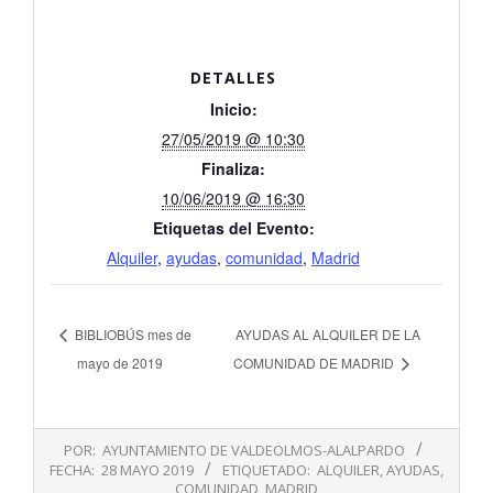
DETALLES
Inicio:
27/05/2019 @ 10:30
Finaliza:
10/06/2019 @ 16:30
Etiquetas del Evento:
Alquiler
,
ayudas
,
comunidad
,
Madrid
BIBLIOBÚS mes de
AYUDAS AL ALQUILER DE LA
mayo de 2019
COMUNIDAD DE MADRID
2019-
POR:
AYUNTAMIENTO DE VALDEOLMOS-ALALPARDO
05-
FECHA:
28 MAYO 2019
ETIQUETADO:
ALQUILER
,
AYUDAS
,
28
COMUNIDAD
,
MADRID