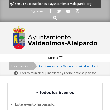
Skip
s al 91 620 21 53 o escríbenos a ayuntamiento@alalpardo.org
TE ESCU
to
Síguenos
content
Buscar
Primary
MENU
Navigation
Usted está aquí
Ayuntamiento de Valdeolmos-Alalpardo
>
Menu
Correo municipal | Inscríbete y recibe noticias y avisos
« Todos los Eventos
Este evento ha pasado.