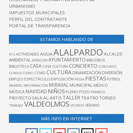
URBANISMO
IMPUESTOS MUNICIPALES
PERFIL DEL CONTRATANTE
PORTAL DE TRANSPARENCIA
ESTAMOS HABLANDO DE
ALALPARDO
AGUA
ALCALDE
ACTIVIDADES
012
AYUNTAMIENTO
AMBIENTAL
BIBLIOBUS
ATENCIÓN
CONCIERTO
CASA
BIBLIOTECA
CASA CULTURA
CONCURSO
CULTURA
DINAMIZACIÓN
DIVERSIÓN
COVID
CONSULTORIO
FIESTAS
EXPOSICIÓN
FUTBOL
EMPLEO
ESPECTÁCULO
FIESTA
MIRAVAL
MUNICIPAL
MÉDICO
INFANTIL
INFORMACIÓN
NIÑOS
NAVIDAD
MÚSICA
PLENO
POZO
PREMIOS
TALLER
TEATRO
PROYECTO
SALA AL-ARTIS
TORNEO
VALDEOLMOS
VERANO
TRABAJO
VECINOS
MÁS INFO EN INTERNET