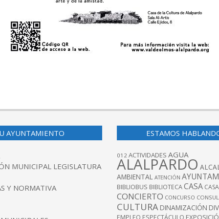
U AYUNTAMIENTO
ESTAMOS HABLAND
AGUA
ACTIVIDADES
012
ALALPARDO
ÓN MUNICIPAL LEGISLATURA
ALCA
AYUNTAM
AMBIENTAL
ATENCIÓN
CASA
BIBLIOBUS
S Y NORMATIVA
BIBLIOTECA
CASA
CONCIERTO
CONCURSO
CONSUL
CULTURA
DINAMIZACIÓN
DI
EXPOSICI
EMPLEO
ESPECTÁCULO