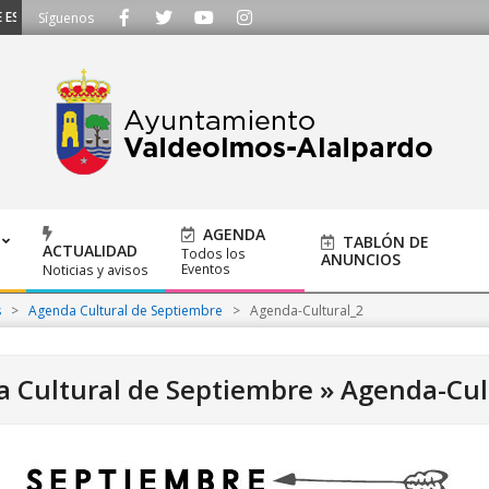
SCUCHAMOS - Llámanos al 91 620 21 53 o escríbenos a ayuntamiento@alalpar
Síguenos
AGENDA
TABLÓN DE
ACTUALIDAD
Todos los
ANUNCIOS
Eventos
Noticias y avisos
s
>
Agenda Cultural de Septiembre
>
Agenda-Cultural_2
 Cultural de Septiembre »
Agenda-Cul