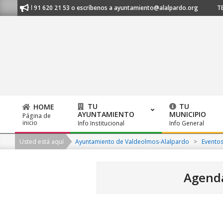
Skip
manos al 91 620 21 53 o escríbenos a ayuntamiento@alalpardo.org
TE E
to
content
TU
TU
HOME
AYUNTAMIENTO
MUNICIPIO
Página de
Primary
inicio
Info Institucional
Info General
Navigation
Usted está aquí
Ayuntamiento de Valdeolmos-Alalpardo
>
Evento
Menu
Agenda