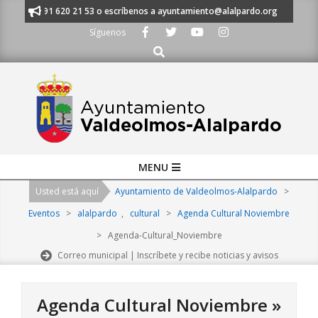
Skip
manos al 91 620 21 53 o escríbenos a ayuntamiento@alalpardo.org
TE E
to
Síguenos
content
Buscar
Primary
MENU
Navigation
Usted está aquí
Ayuntamiento de Valdeolmos-Alalpardo
>
Menu
Eventos
>
alalpardo
,
cultural
>
Agenda Cultural Noviembre
>
Agenda-Cultural_Noviembre
Correo municipal | Inscríbete y recibe noticias y avisos
Agenda Cultural Noviembre »