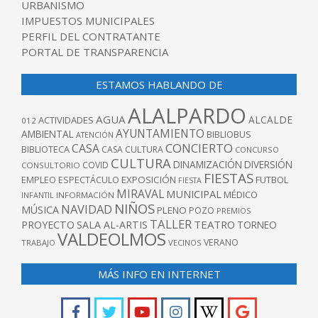
URBANISMO
IMPUESTOS MUNICIPALES
PERFIL DEL CONTRATANTE
PORTAL DE TRANSPARENCIA
ESTAMOS HABLANDO DE
ALALPARDO
AGUA
ALCALDE
ACTIVIDADES
012
AYUNTAMIENTO
AMBIENTAL
BIBLIOBUS
ATENCIÓN
CONCIERTO
CASA
BIBLIOTECA
CASA CULTURA
CONCURSO
CULTURA
DINAMIZACIÓN
DIVERSIÓN
COVID
CONSULTORIO
FIESTAS
EXPOSICIÓN
FUTBOL
EMPLEO
ESPECTÁCULO
FIESTA
MIRAVAL
MUNICIPAL
MÉDICO
INFANTIL
INFORMACIÓN
NIÑOS
NAVIDAD
MÚSICA
PLENO
POZO
PREMIOS
TALLER
TEATRO
PROYECTO
SALA AL-ARTIS
TORNEO
VALDEOLMOS
VERANO
TRABAJO
VECINOS
MÁS INFO EN INTERNET