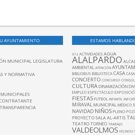
U AYUNTAMIENTO
ESTAMOS HABLAND
AGUA
ACTIVIDADES
012
ALALPARDO
ÓN MUNICIPAL LEGISLATURA
ALCA
AYUNTAM
AMBIENTAL
ATENCIÓN
CASA
BIBLIOBUS
S Y NORMATIVA
BIBLIOTECA
CASA
CONCIERTO
CONCURSO
CONSUL
CULTURA
DINAMIZACIÓN
DI
EXPOSICI
EMPLEO
ESPECTÁCULO
 MUNICIPALES
FIESTAS
FUTBOL
INFANTIL
INFOR
 CONTRATANTE
MIRAVAL
MUNICIPAL
MÉDICO
 TRANSPARENCIA
NIÑOS
NAVIDAD
PLENO
POZ
TA
PROYECTO
SALA AL-ARTIS
TEATRO
TORNEO
TRABAJO
VALDEOLMOS
VECINOS