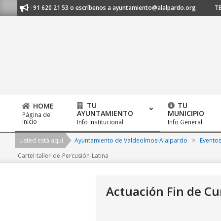
Skip
nos al 91 620 21 53 o escríbenos a ayuntamiento@alalpardo.org
TE ES
to
content
TU
TU
HOME
AYUNTAMIENTO
MUNICIPIO
Página de
Primary
inicio
Info Institucional
Info General
Navigation
Usted está aquí
Ayuntamiento de Valdeolmos-Alalpardo
>
Evento
Menu
Cartel-taller-de-Percusión-Latina
Actuación Fin de Cur