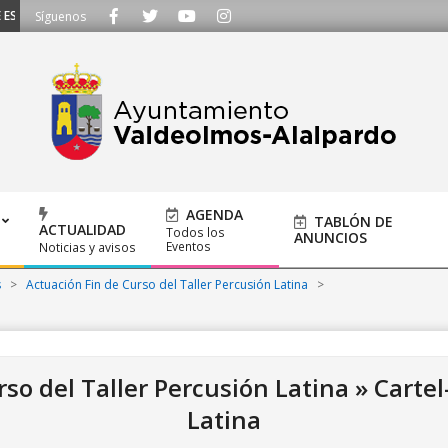
CUCHAMOS - Llámanos al 91 620 21 53 o escríbenos a ayuntamiento@alalpard
Síguenos
AGENDA
TABLÓN DE
ACTUALIDAD
Todos los
ANUNCIOS
Eventos
Noticias y avisos
s
>
Actuación Fin de Curso del Taller Percusión Latina
>
so del Taller Percusión Latina »
Cartel
Latina