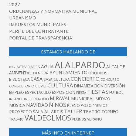
2027
ORDENANZAS Y NORMATIVA MUNICIPAL
URBANISMO
IMPUESTOS MUNICIPALES
PERFIL DEL CONTRATANTE
PORTAL DE TRANSPARENCIA
ESTAMOS HABLANDO DE
ALALPARDO
AGUA
ALCALDE
ACTIVIDADES
012
AYUNTAMIENTO
AMBIENTAL
BIBLIOBUS
ATENCIÓN
CONCIERTO
CASA
BIBLIOTECA
CASA CULTURA
CONCURSO
CULTURA
DINAMIZACIÓN
DIVERSIÓN
COVID
CONSULTORIO
FIESTAS
EXPOSICIÓN
FUTBOL
EMPLEO
ESPECTÁCULO
FIESTA
MIRAVAL
MUNICIPAL
MÉDICO
INFANTIL
INFORMACIÓN
NIÑOS
NAVIDAD
MÚSICA
PLENO
POZO
PREMIOS
TALLER
TEATRO
PROYECTO
SALA AL-ARTIS
TORNEO
VALDEOLMOS
VERANO
TRABAJO
VECINOS
MÁS INFO EN INTERNET