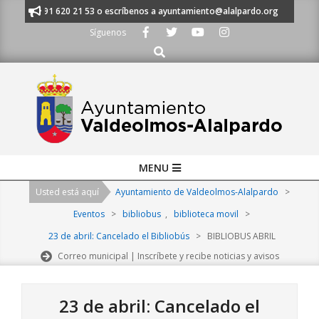
Skip
anos al 91 620 21 53 o escríbenos a ayuntamiento@alalpardo.org
TE E
to
Síguenos
content
Buscar
Primary
MENU
Navigation
Usted está aquí
Ayuntamiento de Valdeolmos-Alalpardo
>
Menu
Eventos
>
bibliobus
,
biblioteca movil
>
23 de abril: Cancelado el Bibliobús
>
BIBLIOBUS ABRIL
Correo municipal | Inscríbete y recibe noticias y avisos
23 de abril: Cancelado el