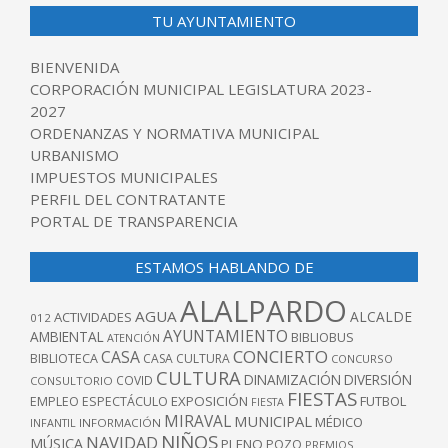
TU AYUNTAMIENTO
BIENVENIDA
CORPORACIÓN MUNICIPAL LEGISLATURA 2023-
2027
ORDENANZAS Y NORMATIVA MUNICIPAL
URBANISMO
IMPUESTOS MUNICIPALES
PERFIL DEL CONTRATANTE
PORTAL DE TRANSPARENCIA
ESTAMOS HABLANDO DE
ALALPARDO
AGUA
ALCALDE
ACTIVIDADES
012
AYUNTAMIENTO
AMBIENTAL
BIBLIOBUS
ATENCIÓN
CONCIERTO
CASA
BIBLIOTECA
CASA CULTURA
CONCURSO
CULTURA
DINAMIZACIÓN
DIVERSIÓN
COVID
CONSULTORIO
FIESTAS
EXPOSICIÓN
FUTBOL
EMPLEO
ESPECTÁCULO
FIESTA
MIRAVAL
MUNICIPAL
MÉDICO
INFANTIL
INFORMACIÓN
NIÑOS
NAVIDAD
MÚSICA
PLENO
POZO
PREMIOS