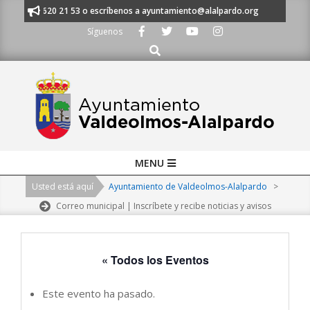
Skip
s al 91 620 21 53 o escríbenos a ayuntamiento@alalpardo.org
TE ESCUC
to
Síguenos
content
Buscar
Primary
MENU
Navigation
Usted está aquí
Ayuntamiento de Valdeolmos-Alalpardo
>
Menu
Correo municipal | Inscríbete y recibe noticias y avisos
« Todos los Eventos
Este evento ha pasado.