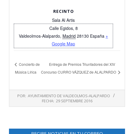
RECINTO
Sala Al Artis
Calle Egidos, 8
Valdeolmos-Alalpardo
,
Madrid
28130
España
+
Google Map
Concierto de
Entrega de Premios Triunfadores del XIV
Música Lírica
Concurso CURRO VÁZQUEZ de ALALPARDO
2016-
POR:
AYUNTAMIENTO DE VALDEOLMOS-ALALPARDO
09-
FECHA:
29 SEPTIEMBRE 2016
29
RECIBE NOTICIAS EN TU CORREO