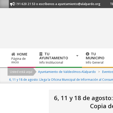
Skip
nos al 91 620 21 53 o escríbenos a ayuntamiento@alalpardo.org
TE ES
to
content
TU
TU
HOME
AYUNTAMIENTO
MUNICIPIO
Página de
Primary
inicio
Info Institucional
Info General
Navigation
Usted está aquí
Ayuntamiento de Valdeolmos-Alalpardo
>
Evento
Menu
6, 11 y 18 de agosto: Llega la Oficina Municipal de Información al Consu
6, 11 y 18 de agosto
Copia d