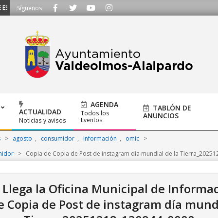
CUCHAMOS - Llámanos al 91 620 21 53 o escríbenos a ayuntamiento@alalpardo
Síguenos
AGENDA
TABLÓN DE
ACTUALIDAD
Todos los
ANUNCIOS
Eventos
Noticias y avisos
s
>
agosto
,
consumidor
,
información
,
omic
>
midor
>
Copia de Copia de Post de instagram día mundial de la Tierra_2025
: Llega la Oficina Municipal de Inform
e Copia de Post de instagram día mundi