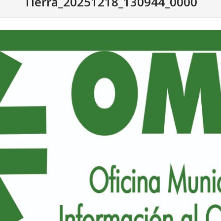
Tierra_20251218_130944_0000