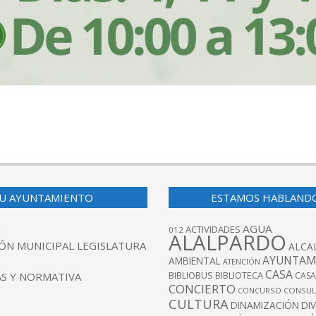
U AYUNTAMIENTO
ESTAMOS HABLAND
AGUA
ACTIVIDADES
012
ALALPARDO
ÓN MUNICIPAL LEGISLATURA
ALCA
AYUNTAM
AMBIENTAL
ATENCIÓN
CASA
BIBLIOBUS
S Y NORMATIVA
BIBLIOTECA
CASA
CONCIERTO
CONCURSO
CONSUL
CULTURA
DINAMIZACIÓN
DI