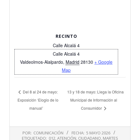
RECINTO
Calle Alcalá 4
Calle Alcalá 4
Valdeolmos-Alalpardo
,
Madrid
28130
+ Google
Map
Del 8 al 24 de mayo:
13 y 18 de mayo: Llega la Oficina
Exposición ‘Elogio de lo
Municipal de Información al
manual’
Consumidor
2026-
POR:
COMUNICACIÓN
FECHA:
5 MAYO 2026
05-
ETIQUETADO:
012
,
ATENCIÓN
,
CIUDADANO
,
MARTES