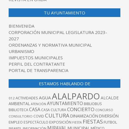
TU AYUNTAMIENTO
BIENVENIDA
CORPORACIÓN MUNICIPAL LEGISLATURA 2023-
2027
ORDENANZAS Y NORMATIVA MUNICIPAL
URBANISMO
IMPUESTOS MUNICIPALES
PERFIL DEL CONTRATANTE
PORTAL DE TRANSPARENCIA
ESTAMOS HABLANDO DE
ALALPARDO
AGUA
ALCALDE
ACTIVIDADES
012
AYUNTAMIENTO
AMBIENTAL
BIBLIOBUS
ATENCIÓN
CONCIERTO
CASA
BIBLIOTECA
CASA CULTURA
CONCURSO
CULTURA
DINAMIZACIÓN
DIVERSIÓN
COVID
CONSULTORIO
FIESTAS
EXPOSICIÓN
FUTBOL
EMPLEO
ESPECTÁCULO
FIESTA
MIRAVAL
MUNICIPAL
MÉDICO
INFANTIL
INFORMACIÓN