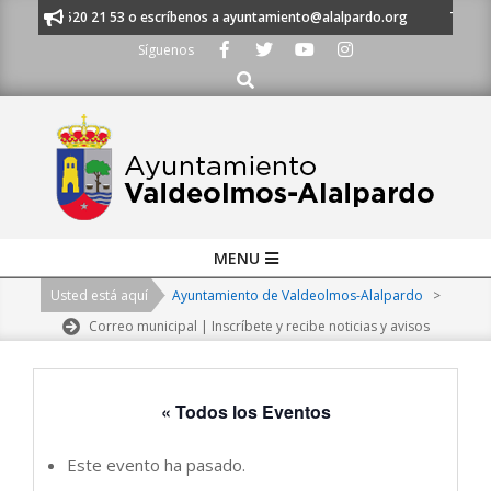
Skip
 al 91 620 21 53 o escríbenos a ayuntamiento@alalpardo.org
TE ESCUC
to
Síguenos
content
Buscar
Primary
MENU
Navigation
Usted está aquí
Ayuntamiento de Valdeolmos-Alalpardo
>
Menu
Correo municipal | Inscríbete y recibe noticias y avisos
« Todos los Eventos
Este evento ha pasado.