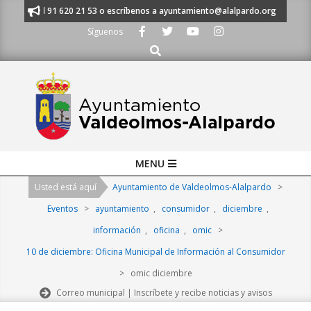
Skip
ámanos al 91 620 21 53 o escríbenos a ayuntamiento@alalpardo.org
TE
to
Síguenos
content
Buscar
Primary
MENU
Navigation
Usted está aquí
Ayuntamiento de Valdeolmos-Alalpardo
>
Menu
Eventos
>
ayuntamiento
,
consumidor
,
diciembre
,
información
,
oficina
,
omic
>
10 de diciembre: Oficina Municipal de Información al Consumidor
>
omic diciembre
Correo municipal | Inscríbete y recibe noticias y avisos