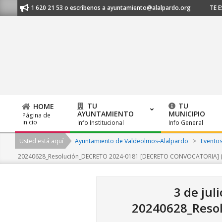
Skip
os al 91 620 21 53 o escríbenos a ayuntamiento@alalpardo.org
TE ESC
to
content
TU
TU
HOME
AYUNTAMIENTO
MUNICIPIO
Página de
Primary
inicio
Info Institucional
Info General
Navigation
Usted está aquí
Ayuntamiento de Valdeolmos-Alalpardo
>
Evento
Menu
20240628_Resolución_DECRETO 2024-0181 [DECRETO CONVOCATORIA] (
3 de jul
20240628_Reso