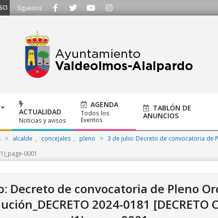
UCHAMOS - Llámanos al 91 620 21 53 o escríbenos a ayuntamiento@alalpardo.
Síguenos
AGENDA
TABLÓN DE
ACTUALIDAD
Todos los
ANUNCIOS
Eventos
Noticias y avisos
s
>
alcalde
,
concejales
,
pleno
>
3 de julio: Decreto de convocatoria de 
1)_page-0001
io: Decreto de convocatoria de Pleno Or
lución_DECRETO 2024-0181 [DECRETO