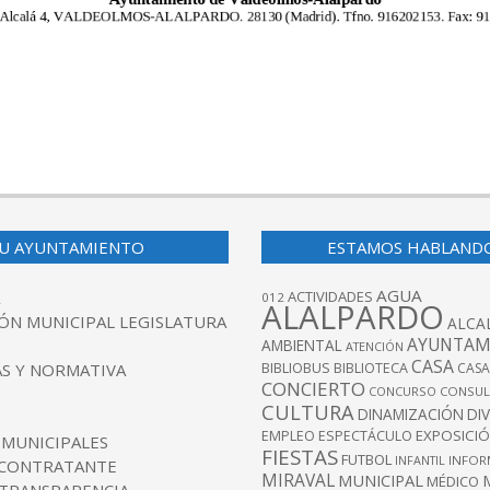
U AYUNTAMIENTO
ESTAMOS HABLAND
AGUA
ACTIVIDADES
012
ALALPARDO
ÓN MUNICIPAL LEGISLATURA
ALCA
AYUNTAM
AMBIENTAL
ATENCIÓN
CASA
BIBLIOBUS
S Y NORMATIVA
BIBLIOTECA
CASA
CONCIERTO
CONCURSO
CONSUL
CULTURA
DINAMIZACIÓN
DI
EXPOSICI
EMPLEO
ESPECTÁCULO
 MUNICIPALES
FIESTAS
FUTBOL
INFANTIL
INFOR
 CONTRATANTE
MIRAVAL
MUNICIPAL
MÉDICO