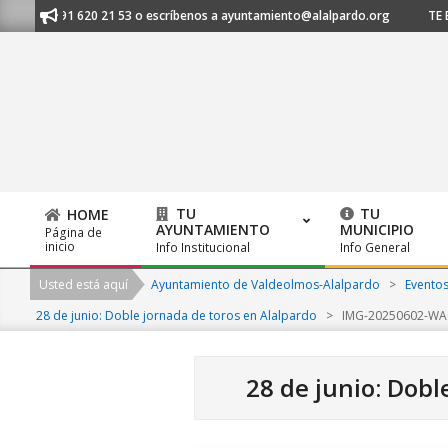
Skip
s al 91 620 21 53 o escríbenos a ayuntamiento@alalpardo.org
TE ESCU
to
content
TU
TU
HOME
AYUNTAMIENTO
MUNICIPIO
Página de
Primary
inicio
Info Institucional
Info General
Navigation
Usted está aquí
Ayuntamiento de Valdeolmos-Alalpardo
>
Evento
Menu
28 de junio: Doble jornada de toros en Alalpardo
>
IMG-20250602-WA
28 de junio: Dobl