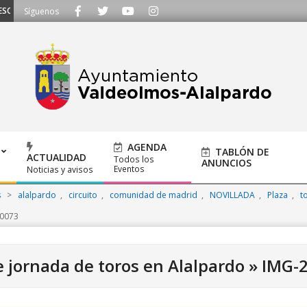
CHAMOS - Llámanos al 91 620 21 53 o escríbenos a ayuntamiento@alalpardo.o
Síguenos
AGENDA
TABLÓN DE
ACTUALIDAD
Todos los
ANUNCIOS
Eventos
Noticias y avisos
s
>
alalpardo
,
circuito
,
comunidad de madrid
,
NOVILLADA
,
Plaza
,
t
0073
e jornada de toros en Alalpardo »
IMG-