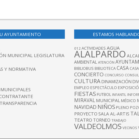
U AYUNTAMIENTO
ESTAMOS HABLAND
AGUA
ACTIVIDADES
012
ALALPARDO
ÓN MUNICIPAL LEGISLATURA
ALCA
AYUNTAM
AMBIENTAL
ATENCIÓN
CASA
BIBLIOBUS
S Y NORMATIVA
BIBLIOTECA
CASA
CONCIERTO
CONCURSO
CONSUL
CULTURA
DINAMIZACIÓN
DI
EXPOSICI
EMPLEO
ESPECTÁCULO
 MUNICIPALES
FIESTAS
FUTBOL
INFANTIL
INFOR
 CONTRATANTE
MIRAVAL
MUNICIPAL
MÉDICO
 TRANSPARENCIA
NIÑOS
NAVIDAD
PLENO
POZ
TA
PROYECTO
SALA AL-ARTIS
TEATRO
TORNEO
TRABAJO
VALDEOLMOS
VECINOS