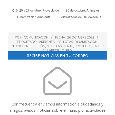
6, 20 y 27 octubre: Proyecto de
30 de octubre: Animales
Dinamización Ambiental
disfrazados de Halloween
2022-
POR:
COMUNICACIÓN
FECHA:
26 OCTUBRE 2022
10-
ETIQUETADO:
AMBIENTAL
,
BELLOTAS
,
DINAMIZACIÓN
,
26
INFANTIL
,
INSCRIPCIÓN
,
MEDIO AMBIENTE
,
PROYECTO
,
TALLER
,
VÍA VERDE
,
VIVERO
RECIBE NOTICIAS EN TU CORREO
Con frecuencia enviamos información a ciudadanos y
amigos: avisos, noticias sobre el municipio, actividades