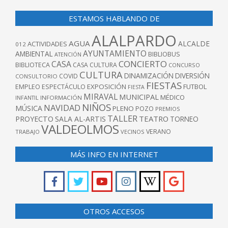
ESTAMOS HABLANDO DE
ALALPARDO
AGUA
ALCALDE
ACTIVIDADES
012
AYUNTAMIENTO
AMBIENTAL
BIBLIOBUS
ATENCIÓN
CONCIERTO
CASA
BIBLIOTECA
CASA CULTURA
CONCURSO
CULTURA
DINAMIZACIÓN
DIVERSIÓN
COVID
CONSULTORIO
FIESTAS
EXPOSICIÓN
FUTBOL
EMPLEO
ESPECTÁCULO
FIESTA
MIRAVAL
MUNICIPAL
MÉDICO
INFANTIL
INFORMACIÓN
NIÑOS
NAVIDAD
MÚSICA
PLENO
POZO
PREMIOS
TALLER
TEATRO
PROYECTO
SALA AL-ARTIS
TORNEO
VALDEOLMOS
VERANO
TRABAJO
VECINOS
MÁS INFO EN INTERNET
OTROS ACCESOS