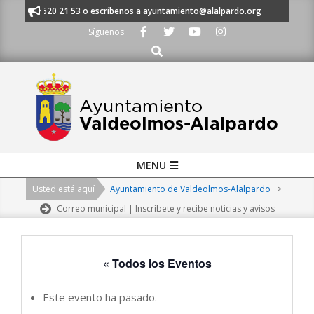
Skip
 al 91 620 21 53 o escríbenos a ayuntamiento@alalpardo.org
TE ESCUC
to
Síguenos
content
Buscar
Primary
MENU
Navigation
Usted está aquí
Ayuntamiento de Valdeolmos-Alalpardo
>
Menu
Correo municipal | Inscríbete y recibe noticias y avisos
« Todos los Eventos
Este evento ha pasado.