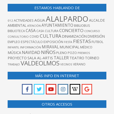
ESTAMOS HABLANDO DE
ALALPARDO
AGUA
ALCALDE
ACTIVIDADES
012
AYUNTAMIENTO
AMBIENTAL
BIBLIOBUS
ATENCIÓN
CONCIERTO
CASA
BIBLIOTECA
CASA CULTURA
CONCURSO
CULTURA
DINAMIZACIÓN
DIVERSIÓN
COVID
CONSULTORIO
FIESTAS
EXPOSICIÓN
FUTBOL
EMPLEO
ESPECTÁCULO
FIESTA
MIRAVAL
MUNICIPAL
MÉDICO
INFANTIL
INFORMACIÓN
NIÑOS
NAVIDAD
MÚSICA
PLENO
POZO
PREMIOS
TALLER
TEATRO
PROYECTO
SALA AL-ARTIS
TORNEO
VALDEOLMOS
VERANO
TRABAJO
VECINOS
MÁS INFO EN INTERNET
OTROS ACCESOS