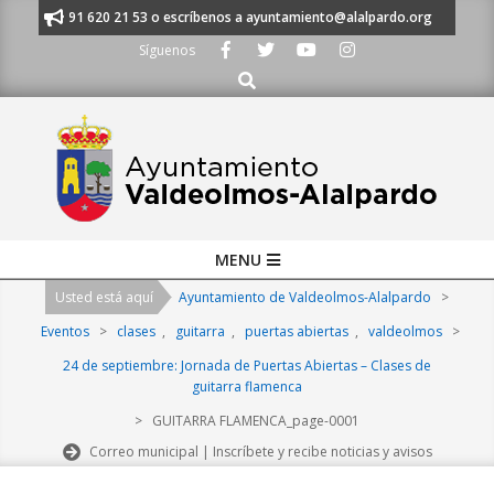
Skip
manos al 91 620 21 53 o escríbenos a ayuntamiento@alalpardo.org
TE E
to
Síguenos
content
Buscar
Primary
MENU
Navigation
Usted está aquí
Ayuntamiento de Valdeolmos-Alalpardo
>
Menu
Eventos
>
clases
,
guitarra
,
puertas abiertas
,
valdeolmos
>
24 de septiembre: Jornada de Puertas Abiertas – Clases de
guitarra flamenca
>
GUITARRA FLAMENCA_page-0001
Correo municipal | Inscríbete y recibe noticias y avisos