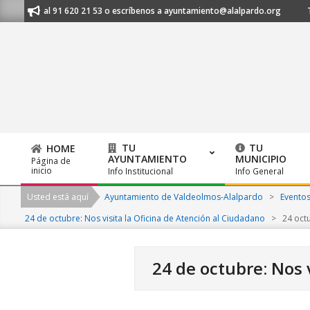
Skip
lámanos al 91 620 21 53 o escríbenos a ayuntamiento@alalpardo.org
T
to
content
TU
TU
HOME
AYUNTAMIENTO
MUNICIPIO
Página de
Primary
inicio
Info Institucional
Info General
Navigation
Usted está aquí
Ayuntamiento de Valdeolmos-Alalpardo
>
Evento
Menu
24 de octubre: Nos visita la Oficina de Atención al Ciudadano
>
24 oct
24 de octubre: Nos 