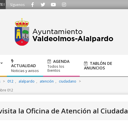
E ESCUCHAMOS - Llámanos al 91 620 21 53 o escríbenos a ayuntamiento@alalp
Síguenos
AGENDA
TABLÓN DE
ACTUALIDAD
Todos los
ANUNCIOS
Eventos
Noticias y avisos
s
>
012
,
alalpardo
,
atención
,
ciudadano
>
ubre 012
visita la Oficina de Atención al Ciudad