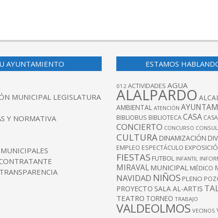
U AYUNTAMIENTO
ESTAMOS HABLAND
AGUA
ACTIVIDADES
012
ALALPARDO
ÓN MUNICIPAL LEGISLATURA
ALCA
AYUNTAM
AMBIENTAL
ATENCIÓN
CASA
BIBLIOBUS
S Y NORMATIVA
BIBLIOTECA
CASA
CONCIERTO
CONCURSO
CONSUL
CULTURA
DINAMIZACIÓN
DI
EXPOSICI
EMPLEO
ESPECTÁCULO
 MUNICIPALES
FIESTAS
FUTBOL
INFANTIL
INFOR
 CONTRATANTE
MIRAVAL
MUNICIPAL
MÉDICO
 TRANSPARENCIA
NIÑOS
NAVIDAD
PLENO
POZ
TA
PROYECTO
SALA AL-ARTIS
TEATRO
TORNEO
TRABAJO
VALDEOLMOS
VECINOS