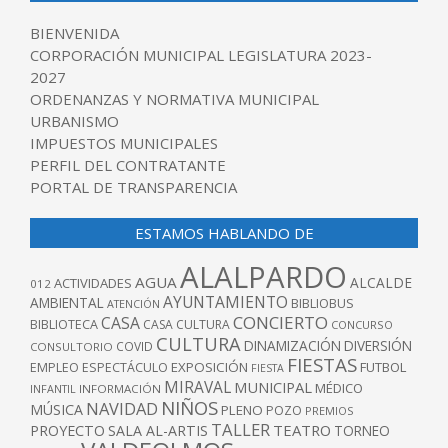
BIENVENIDA
CORPORACIÓN MUNICIPAL LEGISLATURA 2023-
2027
ORDENANZAS Y NORMATIVA MUNICIPAL
URBANISMO
IMPUESTOS MUNICIPALES
PERFIL DEL CONTRATANTE
PORTAL DE TRANSPARENCIA
ESTAMOS HABLANDO DE
ALALPARDO
AGUA
ALCALDE
ACTIVIDADES
012
AYUNTAMIENTO
AMBIENTAL
BIBLIOBUS
ATENCIÓN
CONCIERTO
CASA
BIBLIOTECA
CASA CULTURA
CONCURSO
CULTURA
DINAMIZACIÓN
DIVERSIÓN
COVID
CONSULTORIO
FIESTAS
EXPOSICIÓN
FUTBOL
EMPLEO
ESPECTÁCULO
FIESTA
MIRAVAL
MUNICIPAL
MÉDICO
INFANTIL
INFORMACIÓN
NIÑOS
NAVIDAD
MÚSICA
PLENO
POZO
PREMIOS
TALLER
TEATRO
PROYECTO
SALA AL-ARTIS
TORNEO