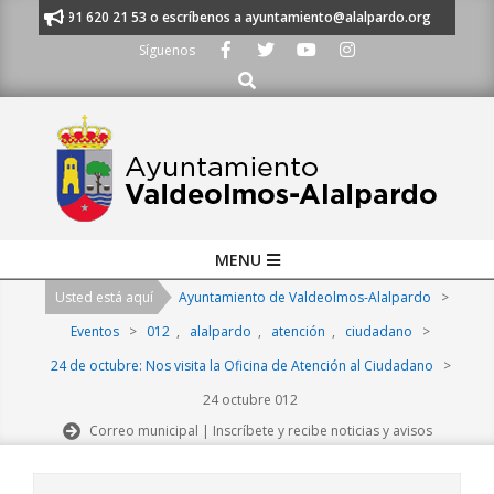
Skip
manos al 91 620 21 53 o escríbenos a ayuntamiento@alalpardo.org
TE E
to
Síguenos
content
Buscar
Primary
MENU
Navigation
Usted está aquí
Ayuntamiento de Valdeolmos-Alalpardo
>
Menu
Eventos
>
012
,
alalpardo
,
atención
,
ciudadano
>
24 de octubre: Nos visita la Oficina de Atención al Ciudadano
>
24 octubre 012
Correo municipal | Inscríbete y recibe noticias y avisos