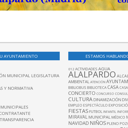
U AYUNTAMIENTO
ESTAMOS HABLAND
AGUA
ACTIVIDADES
012
ALALPARDO
ÓN MUNICIPAL LEGISLATURA
ALCA
AYUNTAM
AMBIENTAL
ATENCIÓN
CASA
BIBLIOBUS
S Y NORMATIVA
BIBLIOTECA
CASA
CONCIERTO
CONCURSO
CONSUL
CULTURA
DINAMIZACIÓN
DI
EXPOSICI
EMPLEO
ESPECTÁCULO
 MUNICIPALES
FIESTAS
FUTBOL
INFANTIL
INFOR
 CONTRATANTE
MIRAVAL
MUNICIPAL
MÉDICO
 TRANSPARENCIA
NIÑOS
NAVIDAD
PLENO
POZ