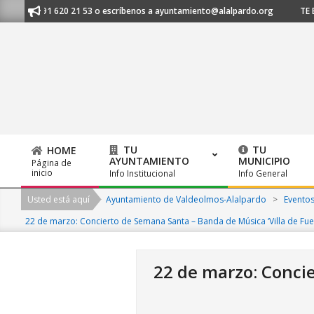
Skip
l 91 620 21 53 o escríbenos a ayuntamiento@alalpardo.org
TE ESCUCHA
to
content
TU
TU
HOME
AYUNTAMIENTO
MUNICIPIO
Página de
Primary
inicio
Info Institucional
Info General
Navigation
Usted está aquí
Ayuntamiento de Valdeolmos-Alalpardo
>
Evento
Menu
22 de marzo: Concierto de Semana Santa – Banda de Música ‘Villa de Fuen
22 de marzo: Concie