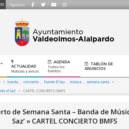
MOS - Llámanos al 91 620 21 53 o escríbenos a ayuntamiento@alalpardo.org
Síguenos
AGENDA
TABLÓN DE
ACTUALIDAD
Todos los
ANUNCIOS
Eventos
Noticias y avisos
s
>
banda
,
concierto
,
Fuente El Saz
,
música
,
semana santa
>
te el Saz’
>
CARTEL CONCIERTO BMFS
rto de Semana Santa – Banda de Música
Saz’ »
CARTEL CONCIERTO BMFS