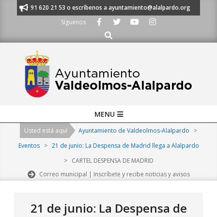
Skip
manos al 91 620 21 53 o escríbenos a ayuntamiento@alalpardo.org
TE E
to
Síguenos
content
Buscar
Primary
MENU
Navigation
Usted está aquí
Ayuntamiento de Valdeolmos-Alalpardo
>
Menu
Eventos
>
21 de junio: La Despensa de Madrid llega a Alalpardo
>
CARTEL DESPENSA DE MADRID
Correo municipal | Inscríbete y recibe noticias y avisos
21 de junio: La Despensa de