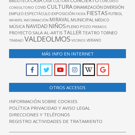
CONCIERTO
CASA
BIBLIOTECA
CASA CULTURA
CONCURSO
CULTURA
DINAMIZACIÓN
DIVERSIÓN
COVID
CONSULTORIO
FIESTAS
EXPOSICIÓN
FUTBOL
EMPLEO
ESPECTÁCULO
FIESTA
MIRAVAL
MUNICIPAL
MÉDICO
INFANTIL
INFORMACIÓN
NIÑOS
NAVIDAD
MÚSICA
PLENO
POZO
PREMIOS
TALLER
TEATRO
PROYECTO
SALA AL-ARTIS
TORNEO
VALDEOLMOS
VERANO
TRABAJO
VECINOS
MÁS INFO EN INTERNET
OTROS ACCESOS
INFORMACIÓN SOBRE COOKIES
POLÍTICA PRIVACIDAD Y AVISO LEGAL
DIRECCIONES Y TELÉFONOS
REGISTRO ACTIVIDADES DE TRATAMIENTO