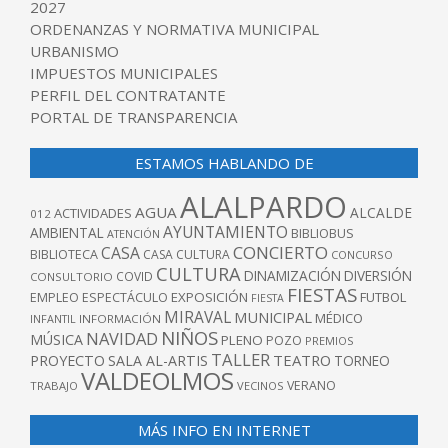
2027
ORDENANZAS Y NORMATIVA MUNICIPAL
URBANISMO
IMPUESTOS MUNICIPALES
PERFIL DEL CONTRATANTE
PORTAL DE TRANSPARENCIA
ESTAMOS HABLANDO DE
ALALPARDO
AGUA
ALCALDE
ACTIVIDADES
012
AYUNTAMIENTO
AMBIENTAL
BIBLIOBUS
ATENCIÓN
CONCIERTO
CASA
BIBLIOTECA
CASA CULTURA
CONCURSO
CULTURA
DINAMIZACIÓN
DIVERSIÓN
COVID
CONSULTORIO
FIESTAS
EXPOSICIÓN
FUTBOL
EMPLEO
ESPECTÁCULO
FIESTA
MIRAVAL
MUNICIPAL
MÉDICO
INFANTIL
INFORMACIÓN
NIÑOS
NAVIDAD
MÚSICA
PLENO
POZO
PREMIOS
TALLER
TEATRO
PROYECTO
SALA AL-ARTIS
TORNEO
VALDEOLMOS
VERANO
TRABAJO
VECINOS
MÁS INFO EN INTERNET