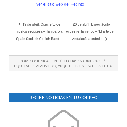
Ver el sitio web del Recinto
19 de abril: Concierto de
20 de abril: Espectáculo
música escocesa – Tambarón:
ecuestre flamenco – ‘El arte de
Spain Scottish Ceilidh Band
Andalucía a caballo’
2024-
POR:
COMUNICACIÓN
FECHA:
16 ABRIL 2024
04-
ETIQUETADO:
ALALPARDO
,
ARQUITECTURA
,
ESCUELA
,
FUTBOL
16
RECIBE NOTICIAS EN TU CORREO