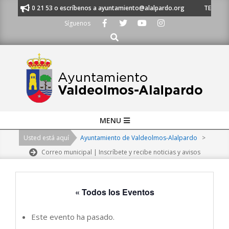
Skip
 91 620 21 53 o escríbenos a ayuntamiento@alalpardo.org
TE ESCUCHAM
to
Síguenos
content
Buscar
Primary
MENU
Navigation
Usted está aquí
Ayuntamiento de Valdeolmos-Alalpardo
>
Menu
Correo municipal | Inscríbete y recibe noticias y avisos
« Todos los Eventos
Este evento ha pasado.