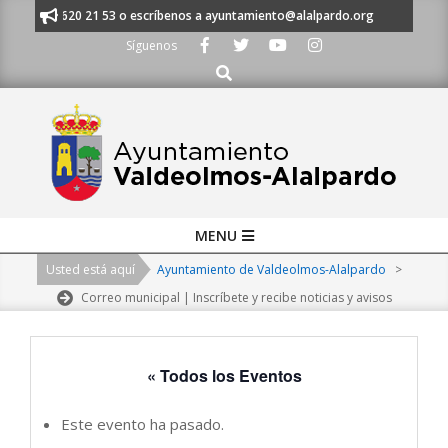
Skip
 al 91 620 21 53 o escríbenos a ayuntamiento@alalpardo.org
TE ESCUC
to
Síguenos
content
Buscar
Primary
MENU
Navigation
Usted está aquí
Ayuntamiento de Valdeolmos-Alalpardo
>
Menu
Correo municipal | Inscríbete y recibe noticias y avisos
« Todos los Eventos
Este evento ha pasado.