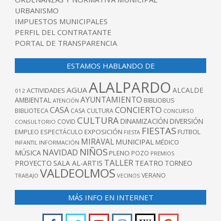
URBANISMO
IMPUESTOS MUNICIPALES
PERFIL DEL CONTRATANTE
PORTAL DE TRANSPARENCIA
ESTAMOS HABLANDO DE
ALALPARDO
AGUA
ALCALDE
ACTIVIDADES
012
AYUNTAMIENTO
AMBIENTAL
BIBLIOBUS
ATENCIÓN
CONCIERTO
CASA
BIBLIOTECA
CASA CULTURA
CONCURSO
CULTURA
DINAMIZACIÓN
DIVERSIÓN
COVID
CONSULTORIO
FIESTAS
EXPOSICIÓN
FUTBOL
EMPLEO
ESPECTÁCULO
FIESTA
MIRAVAL
MUNICIPAL
MÉDICO
INFANTIL
INFORMACIÓN
NIÑOS
NAVIDAD
MÚSICA
PLENO
POZO
PREMIOS
TALLER
TEATRO
PROYECTO
SALA AL-ARTIS
TORNEO
VALDEOLMOS
VERANO
TRABAJO
VECINOS
MÁS INFO EN INTERNET