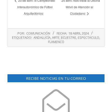
20 de abril: III Campeonato
25 abril: Nos visita la Oficina
Interautonómico de Fútbol
Móvil de Atención al
Arquitectónico
Ciudadano
2024-
POR:
COMUNICACIÓN
FECHA:
18 ABRIL 2024
04-
ETIQUETADO:
ANDALUCÍA
,
ARTE
,
ECUESTRE
,
ESPECTÁCULO
,
18
FLAMENCO
RECIBE NOTICIAS EN TU CORREO