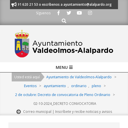
Skip
manos al 91 620 21 53 o escríbenos a ayuntamiento@alalpardo.org
TE 
to
Síguenos
content
Buscar
Primary
MENU
Navigation
Usted está aquí
Ayuntamiento de Valdeolmos-Alalpardo
>
Menu
Eventos
>
ayuntamiento
,
ordinario
,
pleno
>
2 de octubre: Decreto de convocatoria de Pleno Ordinario
>
02-10-2024_DECRETO CONVOCATORIA
Correo municipal | Inscríbete y recibe noticias y avisos