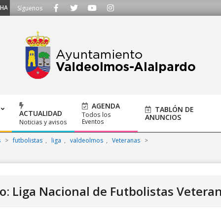
 Llámanos al 91 620 21 53 o escríbenos a ayuntamiento@alalpardo.org
Síguenos
AGENDA
TABLÓN DE
ACTUALIDAD
Todos los
ANUNCIOS
Eventos
Noticias y avisos
s
>
futbolistas
,
liga
,
valdeolmos
,
Veteranas
>
o: Liga Nacional de Futbolistas Vetera