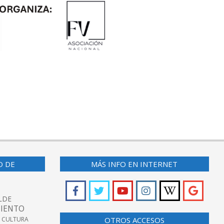
O DE
MÁS INFO EN INTERNET
LDE
IENTO
 CULTURA
OTROS ACCESOS