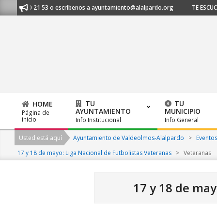
Skip
620 21 53 o escríbenos a ayuntamiento@alalpardo.org
TE ESCUCHAMOS -
to
content
TU
TU
HOME
AYUNTAMIENTO
MUNICIPIO
Página de
Primary
inicio
Info Institucional
Info General
Navigation
Usted está aquí
Ayuntamiento de Valdeolmos-Alalpardo
>
Evento
Menu
17 y 18 de mayo: Liga Nacional de Futbolistas Veteranas
>
Veteranas
17 y 18 de may