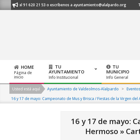
Skip
ámanos al 91 620 21 53 o escríbenos a ayuntamiento@alalpardo.org
TE
to
content
TU
TU
HOME
AYUNTAMIENTO
MUNICIPIO
Página de
Primary
inicio
Info Institucional
Info General
Navigation
Usted está aquí
Ayuntamiento de Valdeolmos-Alalpardo
>
Evento
Menu
16 y 17 de mayo: Campeonato de Mus y Brisca / Fiestas de la Virgen d
16 y 17 de mayo: C
Hermoso »
Car