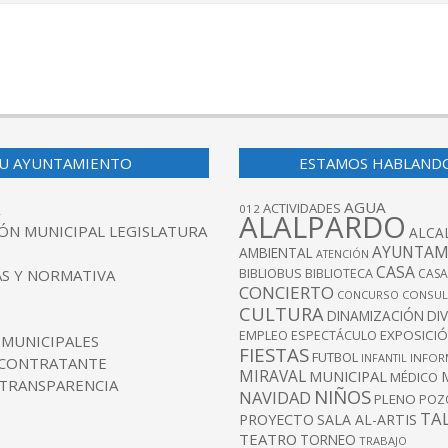
U AYUNTAMIENTO
ESTAMOS HABLAND
AGUA
ACTIVIDADES
012
ALALPARDO
ÓN MUNICIPAL LEGISLATURA
ALCA
AYUNTAM
AMBIENTAL
ATENCIÓN
CASA
BIBLIOBUS
S Y NORMATIVA
BIBLIOTECA
CASA
CONCIERTO
CONCURSO
CONSUL
CULTURA
DINAMIZACIÓN
DI
EXPOSICI
EMPLEO
ESPECTÁCULO
 MUNICIPALES
FIESTAS
FUTBOL
INFANTIL
INFOR
 CONTRATANTE
MIRAVAL
MUNICIPAL
MÉDICO
 TRANSPARENCIA
NIÑOS
NAVIDAD
PLENO
POZ
TA
PROYECTO
SALA AL-ARTIS
TEATRO
TORNEO
TRABAJO