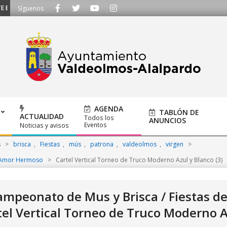
 ESCUCHAMOS - Llámanos al 91 620 21 53 o escríbenos a ayuntamiento@alalp
Síguenos
AGENDA
TABLÓN DE
ACTUALIDAD
Todos los
ANUNCIOS
Eventos
Noticias y avisos
s
>
brisca
,
Fiestas
,
mús
,
patrona
,
valdeolmos
,
virgen
>
el Amor Hermoso
>
Cartel Vertical Torneo de Truco Moderno Azul y Blanco (3)
ampeonato de Mus y Brisca / Fiestas de
tel Vertical Torneo de Truco Moderno Az