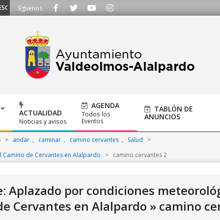
UCHAMOS - Llámanos al 91 620 21 53 o escríbenos a ayuntamiento@alalpardo
Síguenos
AGENDA
TABLÓN DE
ACTUALIDAD
Todos los
ANUNCIOS
Eventos
Noticias y avisos
s
>
andar
,
caminar
,
camino cervantes
,
Salud
>
l Camino de Cervantes en Alalpardo
>
camino cervantes 2
: Aplazado por condiciones meteorológ
e Cervantes en Alalpardo »
camino ce