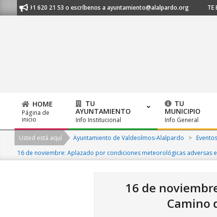
Skip
os al 91 620 21 53 o escríbenos a ayuntamiento@alalpardo.org
TE ESC
to
content
TU
TU
HOME
AYUNTAMIENTO
MUNICIPIO
Página de
Primary
inicio
Info Institucional
Info General
Navigation
Usted está aquí
Ayuntamiento de Valdeolmos-Alalpardo
>
Evento
Menu
16 de noviembre: Aplazado por condiciones meteorológicas adversas e
16 de noviembre
Camino d