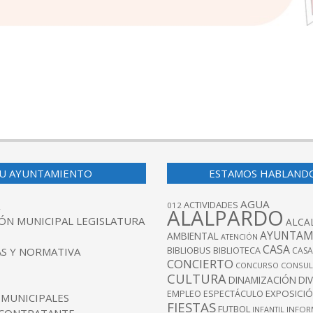
U AYUNTAMIENTO
ESTAMOS HABLAND
AGUA
ACTIVIDADES
012
ALALPARDO
ÓN MUNICIPAL LEGISLATURA
ALCA
AYUNTAM
AMBIENTAL
ATENCIÓN
CASA
BIBLIOBUS
S Y NORMATIVA
BIBLIOTECA
CASA
CONCIERTO
CONCURSO
CONSUL
CULTURA
DINAMIZACIÓN
DI
EXPOSICI
EMPLEO
ESPECTÁCULO
 MUNICIPALES
FIESTAS
FUTBOL
INFANTIL
INFOR
 CONTRATANTE