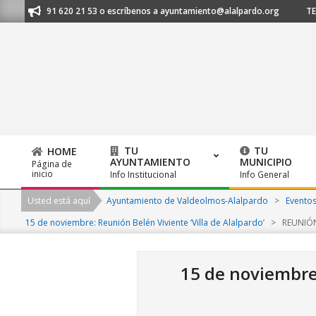
Skip
anos al 91 620 21 53 o escríbenos a ayuntamiento@alalpardo.org
TE E
to
content
TU
TU
HOME
AYUNTAMIENTO
MUNICIPIO
Página de
Primary
inicio
Info Institucional
Info General
Navigation
Usted está aquí
Ayuntamiento de Valdeolmos-Alalpardo
>
Evento
Menu
15 de noviembre: Reunión Belén Viviente ‘Villa de Alalpardo’
>
REUNIÓ
15 de noviembre: