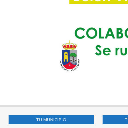
2025-
10-
31
TU MUNICIPIO
T