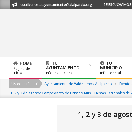
Skip
21 53 o escríbenos a ayuntamiento@alalpardo.org
TE ESCUCHAMOS - Llá
to
content
TU
TU
HOME
AYUNTAMIENTO
MUNICIPIO
Página de
Primary
inicio
Info Institucional
Info General
Navigation
Usted está aquí
Ayuntamiento de Valdeolmos-Alalpardo
>
Evento
Menu
1, 2 y 3 de agosto: Campeonato de Brisca y Mus – Fiestas Patronales de
1, 2 y 3 de ago