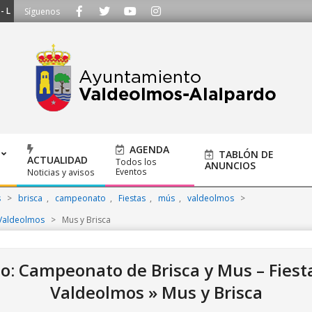
manos al 91 620 21 53 o escríbenos a ayuntamiento@alalpardo.org
Síguenos
AGENDA
TABLÓN DE
ACTUALIDAD
Todos los
ANUNCIOS
Eventos
Noticias y avisos
s
>
brisca
,
campeonato
,
Fiestas
,
mús
,
valdeolmos
>
 Valdeolmos
>
Mus y Brisca
sto: Campeonato de Brisca y Mus – Fiest
Valdeolmos »
Mus y Brisca