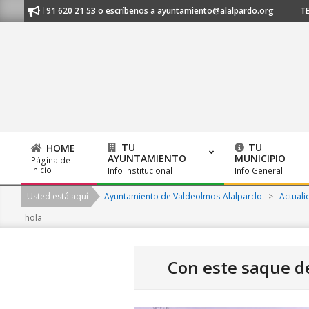
Skip
os al 91 620 21 53 o escríbenos a ayuntamiento@alalpardo.org
TE ESC
to
content
TU
TU
HOME
AYUNTAMIENTO
MUNICIPIO
Página de
Primary
inicio
Info Institucional
Info General
Navigation
Usted está aquí
Ayuntamiento de Valdeolmos-Alalpardo
>
Actuali
Menu
hola
Con este saque de