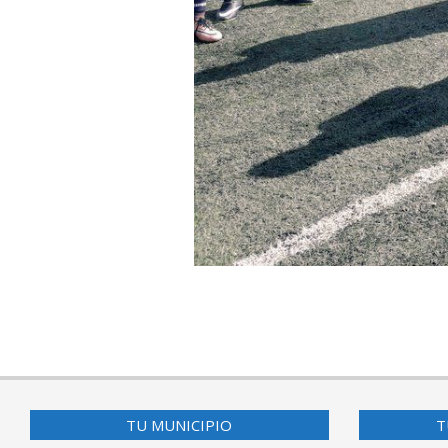
2017-
05-
02
TU MUNICIPIO
T