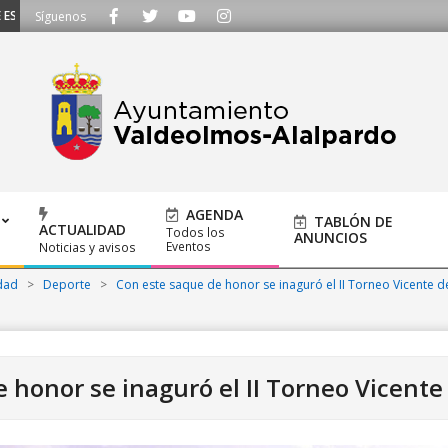
UCHAMOS - Llámanos al 91 620 21 53 o escríbenos a ayuntamiento@alalpardo
Síguenos
AGENDA
TABLÓN DE
ACTUALIDAD
Todos los
ANUNCIOS
Eventos
Noticias y avisos
dad
>
Deporte
>
Con este saque de honor se inaguró el II Torneo Vicente 
 honor se inaguró el II Torneo Vicente