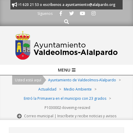
Skip
anos al 91 620 21 53 o escríbenos a ayuntamiento@alalpardo.org
TE E
to
Síguenos
content
Buscar
Primary
MENU
Navigation
Usted está aquí
Ayuntamiento de Valdeolmos-Alalpardo
>
Menu
Actualidad
>
Medio Ambiente
>
Entró la Primavera en el municipio con 23 grados
>
P1030002-iloveimg-resized
Correo municipal | Inscríbete y recibe noticias y avisos