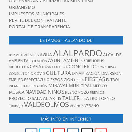
ORDENANZAS Y NORMATIVA MUNICIPAL
URBANISMO
IMPUESTOS MUNICIPALES
PERFIL DEL CONTRATANTE
PORTAL DE TRANSPARENCIA
ESTAMOS HABLANDO DE
ALALPARDO
AGUA
ALCALDE
ACTIVIDADES
012
AYUNTAMIENTO
AMBIENTAL
BIBLIOBUS
ATENCIÓN
CONCIERTO
CASA
BIBLIOTECA
CASA CULTURA
CONCURSO
CULTURA
DINAMIZACIÓN
DIVERSIÓN
COVID
CONSULTORIO
FIESTAS
EXPOSICIÓN
FUTBOL
EMPLEO
ESPECTÁCULO
FIESTA
MIRAVAL
MUNICIPAL
MÉDICO
INFANTIL
INFORMACIÓN
NIÑOS
NAVIDAD
MÚSICA
PLENO
POZO
PREMIOS
TALLER
TEATRO
PROYECTO
SALA AL-ARTIS
TORNEO
VALDEOLMOS
VERANO
TRABAJO
VECINOS
MÁS INFO EN INTERNET