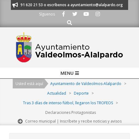
Skip
ámanos al 91 620 21 53 o escríbenos a ayuntamiento@alalpardo.org
TE
to
Síguenos
content
Buscar
Primary
MENU
Navigation
Usted está aquí
Ayuntamiento de Valdeolmos-Alalpardo
>
Menu
Actualidad
>
Deporte
>
Tras 3 días de intenso fútbol, llegaron los TROFEOS
>
Declaraciones Protagonistas
Correo municipal | Inscríbete y recibe noticias y avisos