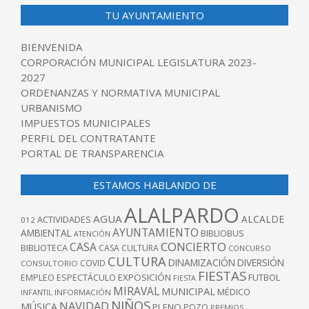
TU AYUNTAMIENTO
BIENVENIDA
CORPORACIÓN MUNICIPAL LEGISLATURA 2023-
2027
ORDENANZAS Y NORMATIVA MUNICIPAL
URBANISMO
IMPUESTOS MUNICIPALES
PERFIL DEL CONTRATANTE
PORTAL DE TRANSPARENCIA
ESTAMOS HABLANDO DE
ALALPARDO
AGUA
ALCALDE
ACTIVIDADES
012
AYUNTAMIENTO
AMBIENTAL
BIBLIOBUS
ATENCIÓN
CONCIERTO
CASA
BIBLIOTECA
CASA CULTURA
CONCURSO
CULTURA
DINAMIZACIÓN
DIVERSIÓN
COVID
CONSULTORIO
FIESTAS
EXPOSICIÓN
FUTBOL
EMPLEO
ESPECTÁCULO
FIESTA
MIRAVAL
MUNICIPAL
MÉDICO
INFANTIL
INFORMACIÓN
NIÑOS
NAVIDAD
MÚSICA
PLENO
POZO
PREMIOS