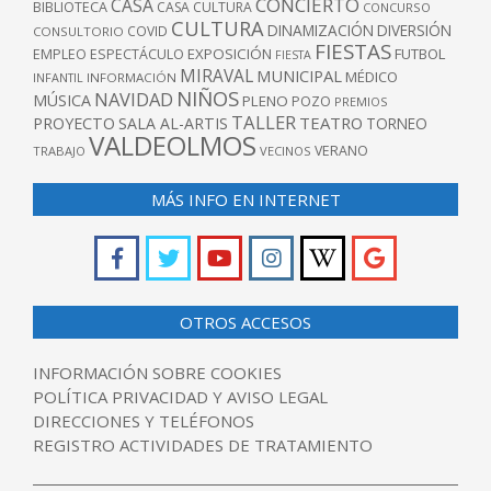
CONCIERTO
CASA
BIBLIOTECA
CASA CULTURA
CONCURSO
CULTURA
DINAMIZACIÓN
DIVERSIÓN
COVID
CONSULTORIO
FIESTAS
EXPOSICIÓN
FUTBOL
EMPLEO
ESPECTÁCULO
FIESTA
MIRAVAL
MUNICIPAL
MÉDICO
INFANTIL
INFORMACIÓN
NIÑOS
NAVIDAD
MÚSICA
PLENO
POZO
PREMIOS
TALLER
TEATRO
PROYECTO
SALA AL-ARTIS
TORNEO
VALDEOLMOS
VERANO
TRABAJO
VECINOS
MÁS INFO EN INTERNET
OTROS ACCESOS
INFORMACIÓN SOBRE COOKIES
POLÍTICA PRIVACIDAD Y AVISO LEGAL
DIRECCIONES Y TELÉFONOS
REGISTRO ACTIVIDADES DE TRATAMIENTO