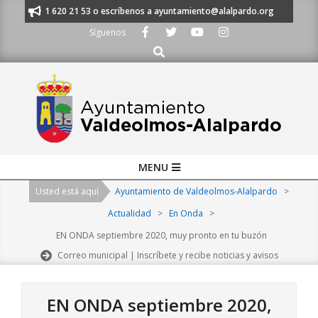
Skip
anos al 91 620 21 53 o escríbenos a ayuntamiento@alalpardo.org
TE ES
to
Síguenos
content
Buscar
Primary
MENU
Navigation
Usted está aquí
Ayuntamiento de Valdeolmos-Alalpardo
>
Menu
Actualidad
>
En Onda
>
EN ONDA septiembre 2020, muy pronto en tu buzón
Correo municipal | Inscríbete y recibe noticias y avisos
EN ONDA septiembre 2020,